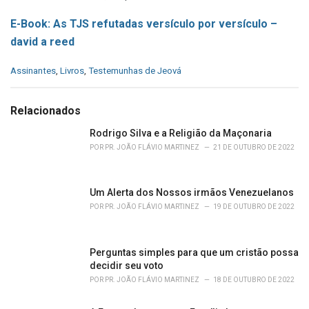
E-Book: As TJS refutadas versículo por versículo –
david a reed
C
Assinantes
,
Livros
,
Testemunhas de Jeová
a
t
e
Relacionados
g
o
Rodrigo Silva e a Religião da Maçonaria
r
POR
PR. JOÃO FLÁVIO MARTINEZ
21 DE OUTUBRO DE 2022
i
e
s
Um Alerta dos Nossos irmãos Venezuelanos
:
POR
PR. JOÃO FLÁVIO MARTINEZ
19 DE OUTUBRO DE 2022
Perguntas simples para que um cristão possa
decidir seu voto
POR
PR. JOÃO FLÁVIO MARTINEZ
18 DE OUTUBRO DE 2022