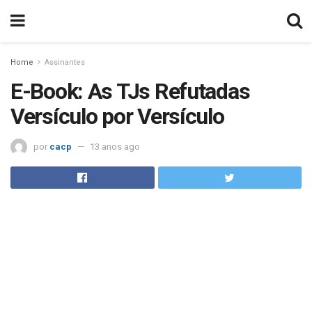
Home
Assinantes
E-Book: As TJs Refutadas
Versículo por Versículo
por
cacp
13 anos ago