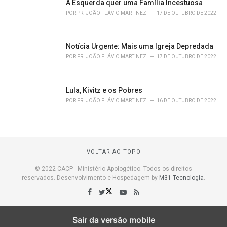
A Esquerda quer uma Família Incestuosa
POR
PR. JOÃO FLÁVIO MARTINEZ
17 DE OUTUBRO DE 2022
Notícia Urgente: Mais uma Igreja Depredada
POR
PR. JOÃO FLÁVIO MARTINEZ
17 DE OUTUBRO DE 2022
Lula, Kivitz e os Pobres
POR
PR. JOÃO FLÁVIO MARTINEZ
16 DE OUTUBRO DE 2022
VOLTAR AO TOPO
© 2022 CACP - Ministério Apologético. Todos os direitos
reservados. Desenvolvimento e Hospedagem by
M31 Tecnologia
.
Sair da versão mobile