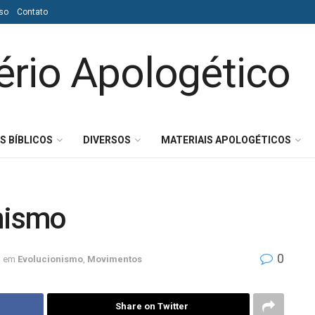
so
Contato
S BÍBLICOS
DIVERSOS
MATERIAIS APOLOGÉTICOS
onismo
0
em
Evolucionismo
,
Movimentos
Share on Twitter