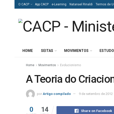
O CACP
App CACP
e-Learning
Natanael Rinaldi
Termos de U
HOME
SEITAS
MOVIMENTOS
ESTUDO
Home
Movimentos
Evolucionismo
A Teoria do Criaci
por
Artigo compilado
9 de setembro de 2012
0
14
Share on Facebook