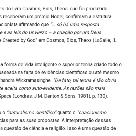
s do livro Cosmos, Bios, Theos, que foi produzido
is receberam um prêmio Nobel, confirmam a estrutura
iacionista afirmando que
“… só há uma resposta
 e as leis do Unvierso – a criação por um Deus
e Created by God” em Cosmos, Bios, Theos (LaSalle, IL:
 forma de vida inteligente e superior tenha criado todo o
 baseada na falta de evidências científicas ou até mesmo
 Chandra Wickramasinghe:
“De fato, tal teoria é tão obvia
 aceita como auto-evidente. As razões são mais
Space (Londres: J.M. Denton & Sons, 1981), p. 130);
o o
“naturalismo científico”
quanto o
“criacionismo
as para as suas propostas. A interpretação dessas
a questão de ciência e religião. Isso é uma questão de