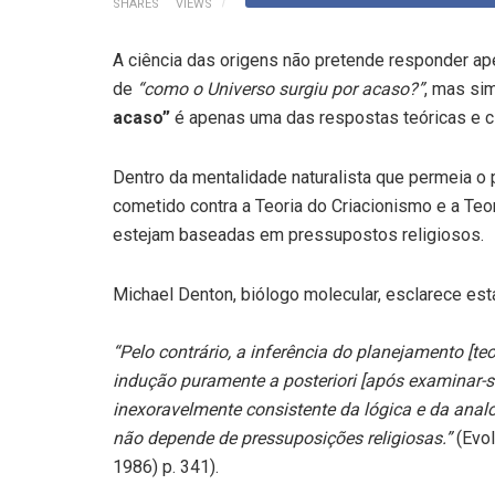
SHARES
VIEWS
A ciência das origens não pretende responder a
de
“como o Universo surgiu por acaso?”
, mas si
acaso”
é apenas uma das respostas teóricas e ci
Dentro da mentalidade naturalista que permeia o p
cometido contra a Teoria do Criacionismo e a Teor
estejam baseadas em pressupostos religiosos.
Michael Denton, biólogo molecular, esclarece est
“Pelo contrário, a inferência do planejamento [teo
indução puramente a posteriori [após examinar-
inexoravelmente consistente da lógica e da analo
não depende de pressuposições religiosas.”
(Evol
1986) p. 341).