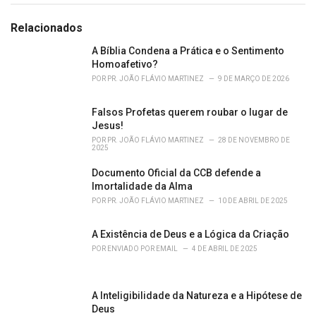
g
g
s
o
Relacionados
:
r
i
A Bíblia Condena a Prática e o Sentimento
e
Homoafetivo?
s
POR
PR. JOÃO FLÁVIO MARTINEZ
9 DE MARÇO DE 2026
:
Falsos Profetas querem roubar o lugar de
Jesus!
POR
PR. JOÃO FLÁVIO MARTINEZ
28 DE NOVEMBRO DE
2025
Documento Oficial da CCB defende a
Imortalidade da Alma
POR
PR. JOÃO FLÁVIO MARTINEZ
10 DE ABRIL DE 2025
A Existência de Deus e a Lógica da Criação
POR
ENVIADO POR EMAIL
4 DE ABRIL DE 2025
A Inteligibilidade da Natureza e a Hipótese de
Deus