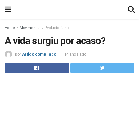
Home
Movimentos
Evolucionismo
A vida surgiu por acaso?
por
Artigo compilado
14 anos ago