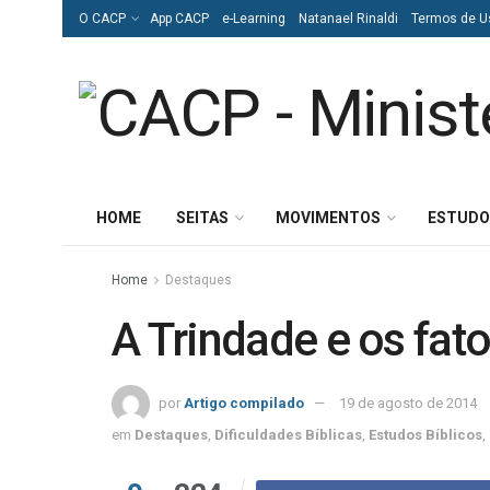
O CACP
App CACP
e-Learning
Natanael Rinaldi
Termos de U
HOME
SEITAS
MOVIMENTOS
ESTUDO
Home
Destaques
A Trindade e os fato
por
Artigo compilado
19 de agosto de 2014
em
Destaques
,
Dificuldades Bíblicas
,
Estudos Bíblicos
,