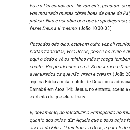
Eu e o Pai somos um. Novamente, pegaram os jud
vos mostrado muitas obras boas da parte do Pai
judeus: Não é por obra boa que te apedrejamos, 
fazes Deus a ti mesmo.
(João 10:30-33)
Passados oito dias, estavam outra vez ali reunid
portas trancadas, veio Jesus, pôs-se no meio e d
aqui o dedo e vê as minhas mãos; chega também 
crente. Respondeu-lhe Tomé: Senhor meu e Deus 
aventurados os que não viram e creram.
(João 20
anjo na Bíblia aceita o título de Deus, ou a adora
Barnabé em Atos 14); Jesus, no entanto, aceita 
explícito de que ele é Deus.
E, novamente, ao introduzir o Primogênito no mu
quanto aos anjos, diz: Aquele que a seus anjos f
acerca do Filho: O teu trono, ó Deus, é para todo 