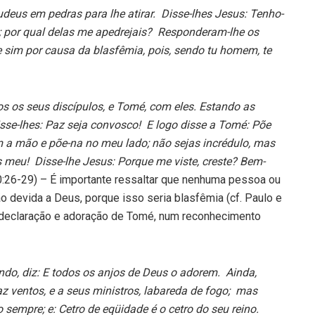
eus em pedras para lhe atirar. Disse-lhes Jesus: Tenho-
; por qual delas me apedrejais? Responderam-lhe os
e sim por causa da blasfêmia, pois, sendo tu homem, te
os os seus discípulos, e Tomé, com eles. Estando as
isse-lhes: Paz seja convosco! E logo disse a Tomé: Põe
a mão e põe-na no meu lado; não sejas incrédulo, mas
meu! Disse-lhe Jesus: Porque me viste, creste? Bem-
:26-29) – É importante ressaltar que nenhuma pessoa ou
ção devida a Deus, porque isso seria blasfêmia (cf. Paulo e
a declaração e adoração de Tomé, num reconhecimento
ndo, diz: E todos os anjos de Deus o adorem. Ainda,
az ventos, e a seus ministros, labareda de fogo; mas
o sempre; e: Cetro de eqüidade é o cetro do seu reino.