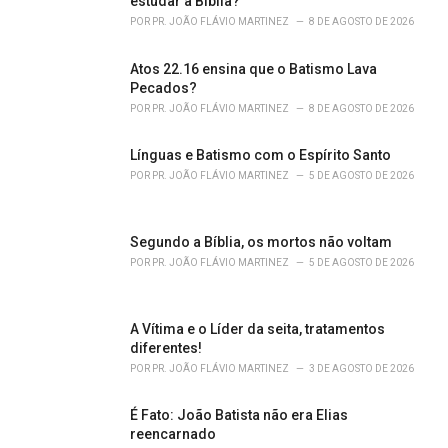
estudar a Bíblia?
i
POR
PR. JOÃO FLÁVIO MARTINEZ
8 DE AGOSTO DE 2026
e
s
Atos 22.16 ensina que o Batismo Lava
:
Pecados?
POR
PR. JOÃO FLÁVIO MARTINEZ
8 DE AGOSTO DE 2026
Línguas e Batismo com o Espírito Santo
POR
PR. JOÃO FLÁVIO MARTINEZ
5 DE AGOSTO DE 2026
Segundo a Bíblia, os mortos não voltam
POR
PR. JOÃO FLÁVIO MARTINEZ
5 DE AGOSTO DE 2026
A Vítima e o Líder da seita, tratamentos
diferentes!
POR
PR. JOÃO FLÁVIO MARTINEZ
3 DE AGOSTO DE 2026
É Fato: João Batista não era Elias
reencarnado