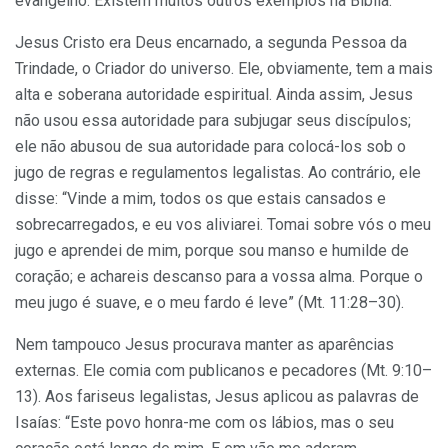
evangelho. Existem muitos outros exemplos na Bíblia.
Jesus Cristo era Deus encarnado, a segunda Pessoa da
Trindade, o Criador do universo. Ele, obviamente, tem a mais
alta e soberana autoridade espiritual. Ainda assim, Jesus
não usou essa autoridade para subjugar seus discípulos;
ele não abusou de sua autoridade para colocá-los sob o
jugo de regras e regulamentos legalistas. Ao contrário, ele
disse: “Vinde a mim, todos os que estais cansados e
sobrecarregados, e eu vos aliviarei. Tomai sobre vós o meu
jugo e aprendei de mim, porque sou manso e humilde de
coração; e achareis descanso para a vossa alma. Porque o
meu jugo é suave, e o meu fardo é leve” (Mt. 11:28–30).
Nem tampouco Jesus procurava manter as aparências
externas. Ele comia com publicanos e pecadores (Mt. 9:10–
13). Aos fariseus legalistas, Jesus aplicou as palavras de
Isaías: “Este povo honra-me com os lábios, mas o seu