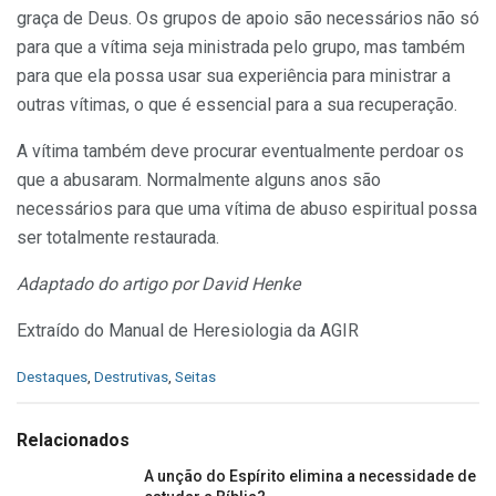
graça de Deus. Os grupos de apoio são necessários não só
para que a vítima seja ministrada pelo grupo, mas também
para que ela possa usar sua experiência para ministrar a
outras vítimas, o que é essencial para a sua recuperação.
A vítima também deve procurar eventualmente perdoar os
que a abusaram. Normalmente alguns anos são
necessários para que uma vítima de abuso espiritual possa
ser totalmente restaurada.
Adaptado do artigo por David Henke
Extraído do Manual de Heresiologia da AGIR
C
Destaques
,
Destrutivas
,
Seitas
a
t
e
Relacionados
g
o
A unção do Espírito elimina a necessidade de
r