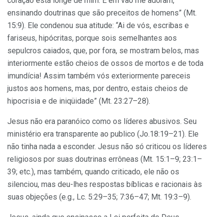
coração está longe de mim. E em vão me adoram,
ensinando doutrinas que são preceitos de homens” (Mt.
15:9). Ele condenou sua atitude: “Ai de vós, escribas e
fariseus, hipócritas, porque sois semelhantes aos
sepulcros caiados, que, por fora, se mostram belos, mas
interiormente estão cheios de ossos de mortos e de toda
imundícia! Assim também vós exteriormente pareceis
justos aos homens, mas, por dentro, estais cheios de
hipocrisia e de iniqüidade” (Mt. 23:27–28).
Jesus não era paranóico como os líderes abusivos. Seu
ministério era transparente ao publico (Jo.18:19–21). Ele
não tinha nada a esconder. Jesus não só criticou os líderes
religiosos por suas doutrinas errôneas (Mt. 15:1–9; 23:1–
39; etc.), mas também, quando criticado, ele não os
silenciou, mas deu-lhes respostas bíblicas e racionais às
suas objeções (e.g., Lc. 5:29–35; 7:36–47; Mt. 19:3–9).