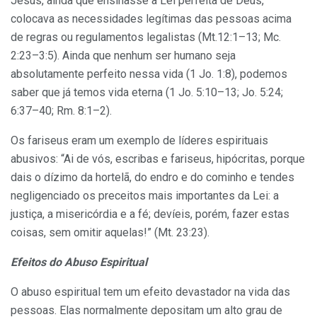
Jesus, ainda que ensinasse a Lei perfeita de Deus,
colocava as necessidades legítimas das pessoas acima
de regras ou regulamentos legalistas (Mt.12:1–13; Mc.
2:23–3:5). Ainda que nenhum ser humano seja
absolutamente perfeito nessa vida (1 Jo. 1:8), podemos
saber que já temos vida eterna (1 Jo. 5:10–13; Jo. 5:24;
6:37–40; Rm. 8:1–2).
Os fariseus eram um exemplo de líderes espirituais
abusivos: “Ai de vós, escribas e fariseus, hipócritas, porque
dais o dízimo da hortelã, do endro e do cominho e tendes
negligenciado os preceitos mais importantes da Lei: a
justiça, a misericórdia e a fé; devíeis, porém, fazer estas
coisas, sem omitir aquelas!” (Mt. 23:23).
Efeitos do Abuso Espiritual
O abuso espiritual tem um efeito devastador na vida das
pessoas. Elas normalmente depositam um alto grau de