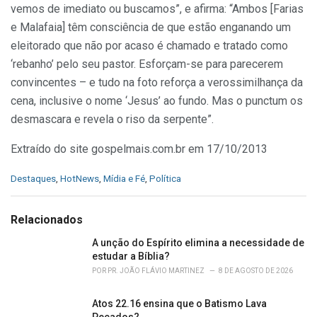
vemos de imediato ou buscamos”, e afirma: “Ambos [Farias
e Malafaia] têm consciência de que estão enganando um
eleitorado que não por acaso é chamado e tratado como
‘rebanho’ pelo seu pastor. Esforçam-se para parecerem
convincentes – e tudo na foto reforça a verossimilhança da
cena, inclusive o nome ‘Jesus’ ao fundo. Mas o punctum os
desmascara e revela o riso da serpente”.
Extraído do site gospelmais.com.br em 17/10/2013
C
Destaques
,
HotNews
,
Mídia e Fé
,
Política
a
t
e
Relacionados
g
o
A unção do Espírito elimina a necessidade de
r
estudar a Bíblia?
i
POR
PR. JOÃO FLÁVIO MARTINEZ
8 DE AGOSTO DE 2026
e
s
Atos 22.16 ensina que o Batismo Lava
: