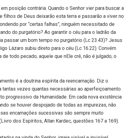
á em posição contrária. Quando o Senhor vier para buscar a
 filhos de Deus deixarão esta terra e passarão a viver no
pondendo por “certas falhas”, ninguém necessitado de
rando do purgatório? Ao garantir o céu para o ladrão da
ia passar um bom tempo no purgatório (Lc 23.43)? Jesus
igo Lázaro subiu direto para o céu (Lc 16.22). Convém
 de todo pecado; aquele que nEle crê, não é julgado; o
mento é a doutrina espírita da reencarnação. Diz o
na tantas vezes quantas necessárias ao aperfeiçoamento.
nto progressivo da Humanidade. Em cada nova existência
uando se houver despojado de todas as impurezas, não
Essas encarnações sucessivas são sempre muito
Livro dos Espíritos, Allan Kardec, questões 167 a 169).
ados na vinda do Senhor, igreja visível e invisível,