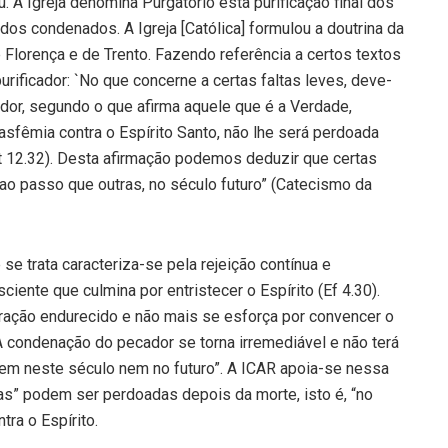
. A Igreja denomina Purgatório esta purificação final dos
dos condenados. A Igreja [Católica] formulou a doutrina da
e Florença e de Trento. Fazendo referência a certos textos
purificador: `No que concerne a certas faltas leves, deve-
ador, segundo o que afirma aquele que é a Verdade,
asfêmia contra o Espírito Santo, não lhe será perdoada
t 12.32). Desta afirmação podemos deduzir que certas
ao passo que outras, no século futuro” (Catecismo da
e se trata caracteriza-se pela rejeição contínua e
ciente que culmina por entristecer o Espírito (Ef 4.30).
oração endurecido e não mais se esforça por convencer o
A condenação do pecador se torna irremediável e não terá
em neste século nem no futuro”. A ICAR apoia-se nessa
tas” podem ser perdoadas depois da morte, isto é, “no
tra o Espírito.