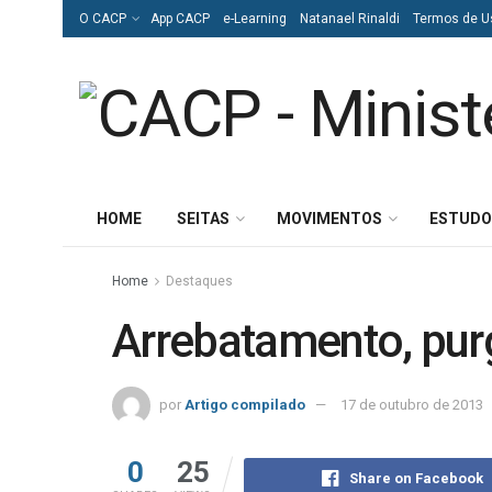
O CACP
App CACP
e-Learning
Natanael Rinaldi
Termos de U
HOME
SEITAS
MOVIMENTOS
ESTUDO
Home
Destaques
Arrebatamento, pur
por
Artigo compilado
17 de outubro de 2013
0
25
Share on Facebook