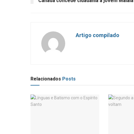
Canadá concede cidadania à jovem Malala
Artigo compilado
Relacionados
Posts