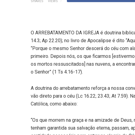
SHARES
VIEWS
O ARREBATAMENTO DA IGREJA é doutrina bíblica i
14.3; Ap 22.20); no livro de Apocalipse é dito “Aq
“Porque o mesmo Senhor descerá do céu com ala
primeiro. Depois nós, os que ficarmos [estiverm
os mortos ressuscitados] nas nuvens, a encontr
o Senhor” (1 Ts 4.16-17).
A doutrina do arrebatamento reforça a nossa conv
vão direto para o céu (Lc 16.22; 23.43; At 7.59). N
Católica, como abaixo:
“Os que morrem na graça e na amizade de Deus,
tenham garantida sua salvação eterna, passam, ap