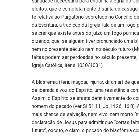
santidade necessária para entrar na alegria do Céu
eleitos, que é completamente distinta do castigo 
fé relativa ao Purgatório sobretudo no Concílio d
da Escritura, a tradição da Igreja fala de um fogo 
se crer que existe antes do juízo um fogo purific
dizendo, que, se alguém tiver pronunciado uma bl
nem no presente século nem no século futuro (M
faltas podem ser perdoadas no século presente, 
Igreja Católica, itens 1030/1031).
A blasfêmia (ferir, magoar, injuriar, difamar) de qu
deliberada à voz do Espírito; uma resistência cons
Assim, o Espírito se afasta definitivamente do c
homem do pecado (ver Sl 51.11; Jo 14.26; 16.8). 
mais chance de salvação, nem vivo, nem morto “n
declaração de Jesus para admitir que “certas fal
futuro”, exceto, é claro, o pecado de blasfêmia con