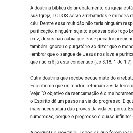
A doutrina bíblica do arrebatamento da igreja est
sua Igreja, TODOS serão arrebatados e milhões de
céu. Dentre essa multidão não teria ninguém res
purificação, ninguém sujeito a passar pelo fogo b
cruz, Jesus não sabia que esse pecador precisar
também ignorou o purgatório ao dizer que o mend
lembrar que o sangue de Jesus nos lava e purifica
que não crê já está condenado (Jo 3.18; 1 Jo 1.7).
Outra doutrina que recebe xeque mate do arrebata
Espiritismo que os mortos retornam à vida terre
Veja: “O objetivo da reencarnação é o melhorame
o Espírito dá um passo na via do progresso. E q
mais necessitará das provas da vida corpórea. 
numerosas, porque o progresso é quase infinito” (
A pergunta é inevitável: Todos os que forem resgat