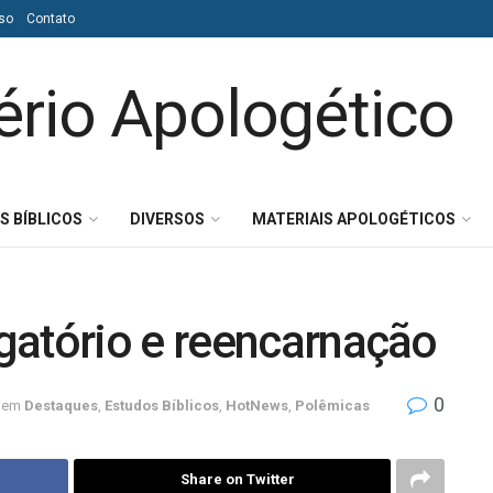
so
Contato
S BÍBLICOS
DIVERSOS
MATERIAIS APOLOGÉTICOS
gatório e reencarnação
0
em
Destaques
,
Estudos Bíblicos
,
HotNews
,
Polêmicas
Share on Twitter