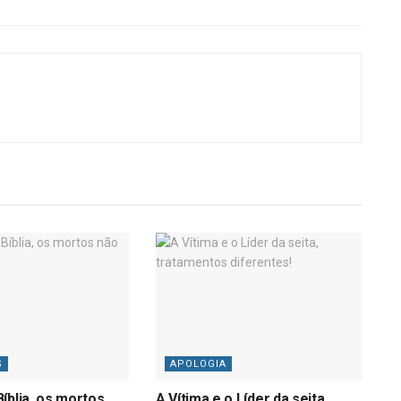
S
APOLOGIA
íblia, os mortos
A Vítima e o Líder da seita,