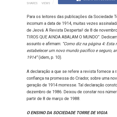
SHARES
VIEWS
Para os leitores das publicações da Sociedade To
incomum a data de 1914, muitas vezes assinala
de Jeová. A Revista Despertai! de 8 de novembro
TIROS QUE AINDA ABALAM O MUNDO”. Dedicam da 
assunto e afirmam:
“Como diz na página 4: Esta 
estabelecer um novo mundo pacífico e seguro, a
1914”
(idem, p. 10).
A declaração a que se refere a revista fornece a 
confiança na promessa do Criador, sobre uma nov
geração de 1914 morresse. Tal declaração consto
dezembro de 1986. Deixou de constar nos números
partir de 8 de março de 1988.
O ENSINO DA SOCIEDADE TORRE DE VIGIA