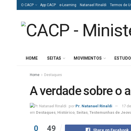
O CACP
App CACP
e-Learning
Natanael Rinaldi
Termos de U
HOME
SEITAS
MOVIMENTOS
ESTUDO
Home
Destaques
A verdade sobre o 
por
Pr. Natanael Rinaldi
17 de
em
Destaques
,
Histórico
,
Seitas
,
Testemunhas de Jeov
0
49
Share on Facebook