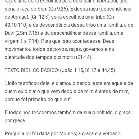
raças uma seria escolhida para dela sair o libertador, que
seria a raça de Sem (Gn 9.26). E dessa raça (descendência
de Abraão), (Gn 12.3) seria escolhida uma tribo (Gn
49.10,110) e da descendência dessa tribo uma família, a de
Davi (2Sm 7.16) e da descendência dessa família, uma
virgem (Is 7.14). Para que isso acontecesse, Deus
movimentou todos os povos, raças, governos e na
plenitude dos tempos o cumpriu (Gl 4.4).
TEXTO BÍBLICO BÁSICO: (João 1.15,16,17 e 44,45).
“João testificou dele, e clamou dizendo: este era aquele de
quem eu dizia: o que vem depois de mim é antes de mim,
porque foi primeiro do que eu”.
E todos nós recebemos também da sua plenitude, e graça
por graça.
Porque a lei foi dada por Moisés; a graça e a verdade