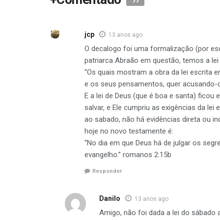
77
jcp
13 anos ago
O decalogo foi uma formalização (por esc
patriarca Abraão em questão, temos a le
“Os quais mostram a obra da lei escrita 
e os seus pensamentos, quer acusando-
E a lei de Deus (que é boa e santa) fico
salvar, e Ele cumpriu as exigências da le
ao sabado, não há evidências direta ou i
hoje no novo testamente é:
“No dia em que Deus há de julgar os seg
evangelho.” romanos 2:15b
Responder
Danilo
13 anos ago
Amigo, não foi dada a lei do sábado 