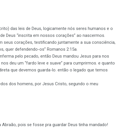
rito) das leis de Deus, logicamente nós seres humanos e o
i de Deus “inscrita em nossos corações” ao nascermos.
em seus corações, testificando juntamente a sua consciência,
os, quer defendendo-os” Romanos 2:15a.
u enferma pelo pecado, então Deus mandou Jesus para nos
i e nos deu um “fardo leve e suave” para cumprirmos. e quanto
ndireta que devemos guarda-lo. então o legado que temos
redos dos homens, por Jesus Cristo, segundo o meu
a Abraão, pois se fosse pra guardar Deus tinha mandado!