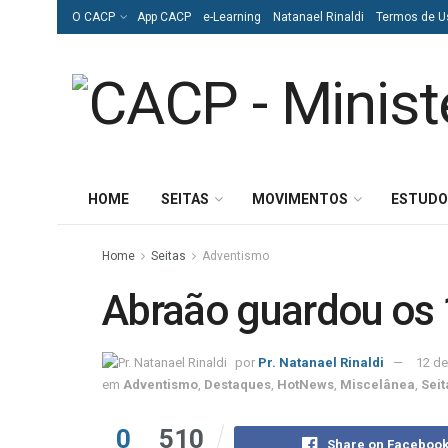
O CACP
App CACP
e-Learning
Natanael Rinaldi
Termos de U
HOME
SEITAS
MOVIMENTOS
ESTUDO
Home
Seitas
Adventismo
Abraão guardou os
por
Pr. Natanael Rinaldi
12 de
em
Adventismo
,
Destaques
,
HotNews
,
Miscelânea
,
Seit
0
510
Share on Faceboo