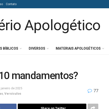
so
Contato
S BÍBLICOS
DIVERSOS
MATERIAIS APOLOGÉTICOS
 10 mandamentos?
 janeiro de 2025
77
as
,
Versículos
k
Share on Twitter