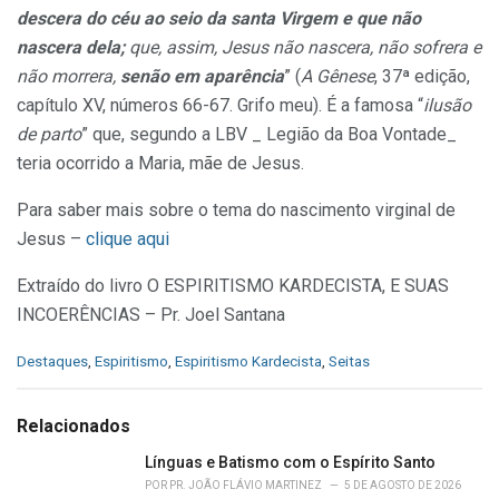
descera do céu ao seio da santa Virgem e que não
nascera dela;
que, assim, Jesus não nascera, não sofrera e
não morrera,
senão em aparência
” (
A Gênese
, 37ª edição,
capítulo XV, números 66-67. Grifo meu). É a famosa “
ilusão
de parto
” que, segundo a LBV _ Legião da Boa Vontade_
teria ocorrido a Maria, mãe de Jesus.
Para saber mais sobre o tema do nascimento virginal de
Jesus –
clique aqui
Extraído do livro O ESPIRITISMO KARDECISTA, E SUAS
INCOERÊNCIAS – Pr. Joel Santana
C
Destaques
,
Espiritismo
,
Espiritismo Kardecista
,
Seitas
a
t
e
Relacionados
g
o
Línguas e Batismo com o Espírito Santo
r
POR
PR. JOÃO FLÁVIO MARTINEZ
5 DE AGOSTO DE 2026