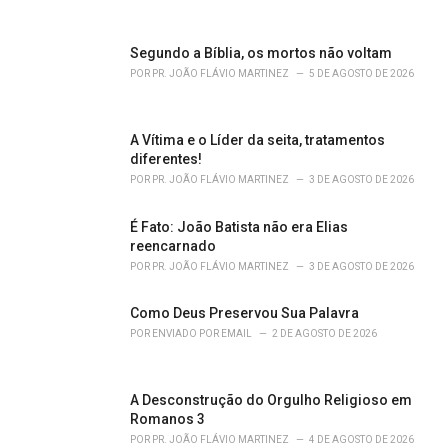
i
e
s
Segundo a Bíblia, os mortos não voltam
:
POR
PR. JOÃO FLÁVIO MARTINEZ
5 DE AGOSTO DE 2026
A Vítima e o Líder da seita, tratamentos
diferentes!
POR
PR. JOÃO FLÁVIO MARTINEZ
3 DE AGOSTO DE 2026
É Fato: João Batista não era Elias
reencarnado
POR
PR. JOÃO FLÁVIO MARTINEZ
3 DE AGOSTO DE 2026
Como Deus Preservou Sua Palavra
POR
ENVIADO POR EMAIL
2 DE AGOSTO DE 2026
A Desconstrução do Orgulho Religioso em
Romanos 3
POR
PR. JOÃO FLÁVIO MARTINEZ
4 DE AGOSTO DE 2026