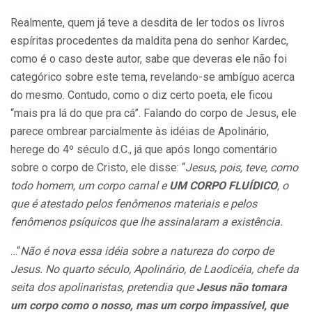
Realmente, quem já teve a desdita de ler todos os livros
espíritas procedentes da maldita pena do senhor Kardec,
como é o caso deste autor, sabe que deveras ele não foi
categórico sobre este tema, revelando-se ambíguo acerca
do mesmo. Contudo, como o diz certo poeta, ele ficou
“mais pra lá do que pra cá”. Falando do corpo de Jesus, ele
parece ombrear parcialmente às idéias de Apolinário,
herege do 4º século d.C., já que após longo comentário
sobre o corpo de Cristo, ele disse: “
Jesus, pois, teve, como
todo homem, um corpo carnal e
UM CORPO FLUÍDICO
, o
que é atestado pelos fenômenos materiais e pelos
fenômenos psíquicos que lhe assinalaram a existência.
…“
Não é nova essa idéia sobre a natureza do corpo de
Jesus. No quarto século, Apolinário, de Laodicéia, chefe da
seita dos apolinaristas, pretendia que
Jesus não tomara
um corpo como o nosso, mas um corpo impassível, que