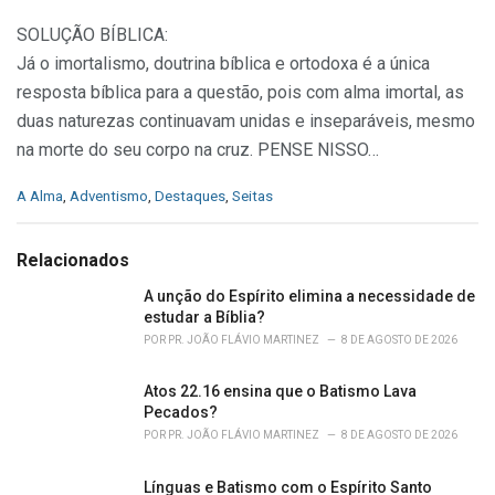
SOLUÇÃO BÍBLICA:
Já o imortalismo, doutrina bíblica e ortodoxa é a única
resposta bíblica para a questão, pois com alma imortal, as
duas naturezas continuavam unidas e inseparáveis, mesmo
na morte do seu corpo na cruz. PENSE NISSO…
C
A Alma
,
Adventismo
,
Destaques
,
Seitas
a
t
e
Relacionados
g
o
A unção do Espírito elimina a necessidade de
r
estudar a Bíblia?
i
POR
PR. JOÃO FLÁVIO MARTINEZ
8 DE AGOSTO DE 2026
e
s
Atos 22.16 ensina que o Batismo Lava
:
Pecados?
POR
PR. JOÃO FLÁVIO MARTINEZ
8 DE AGOSTO DE 2026
Línguas e Batismo com o Espírito Santo