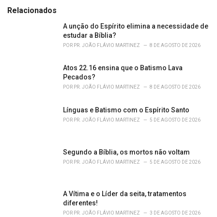
e
Relacionados
g
o
A unção do Espírito elimina a necessidade de
r
estudar a Bíblia?
i
POR
PR. JOÃO FLÁVIO MARTINEZ
8 DE AGOSTO DE 2026
e
s
Atos 22.16 ensina que o Batismo Lava
:
Pecados?
POR
PR. JOÃO FLÁVIO MARTINEZ
8 DE AGOSTO DE 2026
Línguas e Batismo com o Espírito Santo
POR
PR. JOÃO FLÁVIO MARTINEZ
5 DE AGOSTO DE 2026
Segundo a Bíblia, os mortos não voltam
POR
PR. JOÃO FLÁVIO MARTINEZ
5 DE AGOSTO DE 2026
A Vítima e o Líder da seita, tratamentos
diferentes!
POR
PR. JOÃO FLÁVIO MARTINEZ
3 DE AGOSTO DE 2026