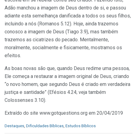
Adão manchou a imagem de Deus dentro de si, e passou
adiante esta semelhança danificada a todos os seus filhos,
incluindo a nós (Romanos 5.12). Hoje, ainda trazemos
conosco a imagem de Deus (Tiago 3.9), mas também
trazemos as cicatrizes do pecado. Mentalmente,
moralmente, socialmente e fisicamente, mostramos os
efeitos.
As boas novas são que, quando Deus redime uma pessoa,
Ele começa a restaurar a imagem original de Deus, criando
“o novo homem, que segundo Deus é criado em verdadeira
justiça e santidade” (Efésios 4.24; veja também
Colossenses 3.10).
Extraído do site www.gotquestions.org em 20/04/2019
C
Destaques
,
Dificuldades Bíblicas
,
Estudos Bíblicos
a
t