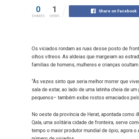
0
1
Share on Facebook
SHARES
VIEWS
Os viciados rondam as ruas desse posto de fron
olhos vítreos. As aldeias que margeiam as estra
famílias de homens, mulheres e crianças ocultam s
“Às vezes sinto que seria melhor morrer que viver
sala de estar, ao lado de uma latinha cheia de um
pequenos– também exibe rostos emaciados pelo 
No oeste da província de Herat, apontada como il
Qala, uma solitária cidade de fronteira, serve co
tempo o maior produtor mundial de ópio, agora 
número de viciados.