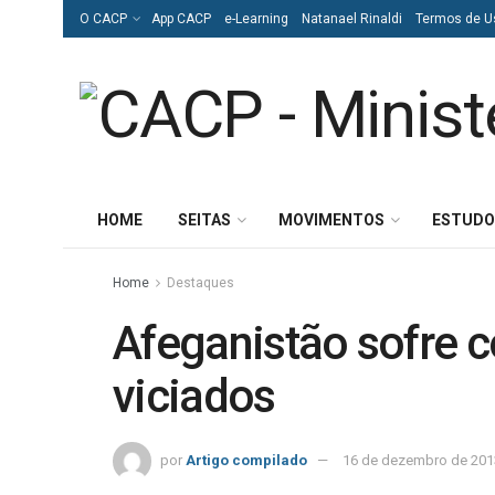
O CACP
App CACP
e-Learning
Natanael Rinaldi
Termos de U
HOME
SEITAS
MOVIMENTOS
ESTUDO
Home
Destaques
Afeganistão sofre
viciados
por
Artigo compilado
16 de dezembro de 201