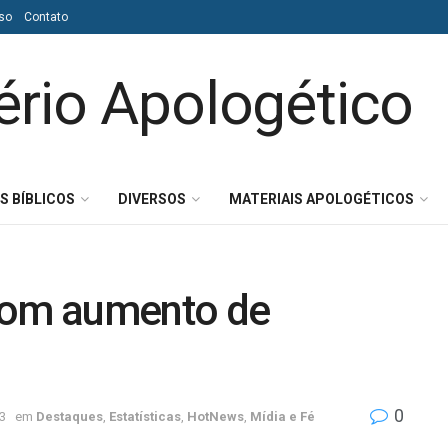
so
Contato
S BÍBLICOS
DIVERSOS
MATERIAIS APOLOGÉTICOS
 com aumento de
0
3
em
Destaques
,
Estatísticas
,
HotNews
,
Mídia e Fé