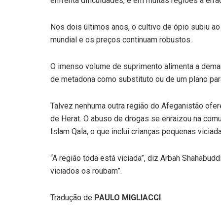
enfrenta dificuldades, e em muitas regiões a err
Nos dois últimos anos, o cultivo de ópio subiu a
mundial e os preços continuam robustos.
O imenso volume de suprimento alimenta a demand
de metadona como substituto ou de um plano para 
Talvez nenhuma outra região do Afeganistão ofere
de Herat. O abuso de drogas se enraizou na comun
Islam Qala, o que inclui crianças pequenas vicia
“A região toda está viciada”, diz Arbah Shahabuddi
viciados os roubam”.
Tradução de
PAULO MIGLIACCI