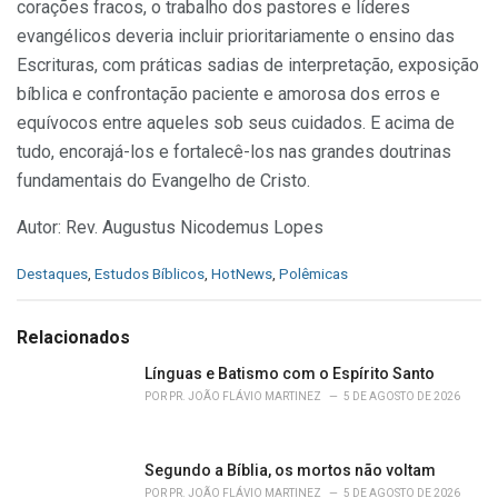
corações fracos, o trabalho dos pastores e líderes
evangélicos deveria incluir prioritariamente o ensino das
Escrituras, com práticas sadias de interpretação, exposição
bíblica e confrontação paciente e amorosa dos erros e
equívocos entre aqueles sob seus cuidados. E acima de
tudo, encorajá-los e fortalecê-los nas grandes doutrinas
fundamentais do Evangelho de Cristo.
Autor: Rev. Augustus Nicodemus Lopes
C
Destaques
,
Estudos Bíblicos
,
HotNews
,
Polêmicas
a
t
e
Relacionados
g
o
Línguas e Batismo com o Espírito Santo
r
POR
PR. JOÃO FLÁVIO MARTINEZ
5 DE AGOSTO DE 2026
i
e
s
Segundo a Bíblia, os mortos não voltam
:
POR
PR. JOÃO FLÁVIO MARTINEZ
5 DE AGOSTO DE 2026