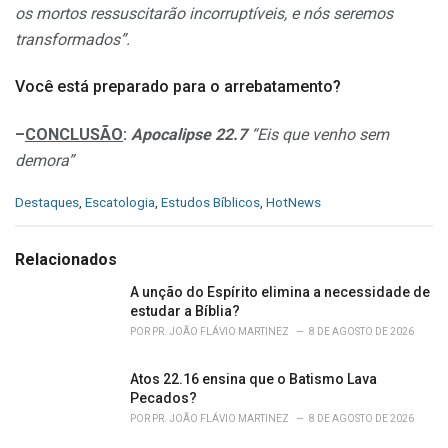
os mortos ressuscitarão incorruptíveis, e nós seremos
transformados”.
Você está preparado para o arrebatamento?
–
CONCLUSÃO
:
Apocalipse 22.7
“Eis que venho sem
demora
”
C
Destaques
,
Escatologia
,
Estudos Bíblicos
,
HotNews
a
t
e
Relacionados
g
o
A unção do Espírito elimina a necessidade de
r
estudar a Bíblia?
i
POR
PR. JOÃO FLÁVIO MARTINEZ
8 DE AGOSTO DE 2026
e
s
Atos 22.16 ensina que o Batismo Lava
:
Pecados?
POR
PR. JOÃO FLÁVIO MARTINEZ
8 DE AGOSTO DE 2026