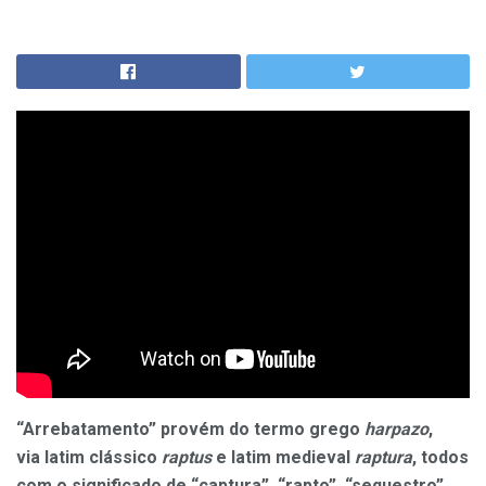
“Arrebatamento” provém do termo grego
harpazo
,
via latim clássico
raptus
e latim medieval
raptura
, todos
com o significado de “captura”, “rapto”, “sequestro”,