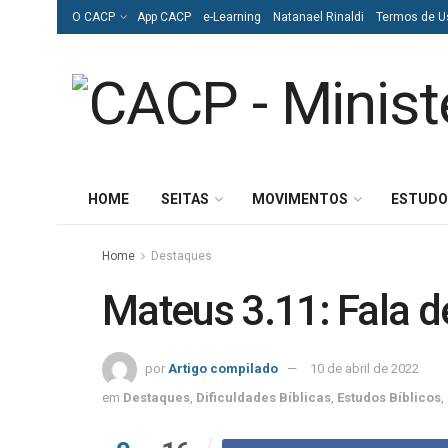
O CACP
App CACP
e-Learning
Natanael Rinaldi
Termos de U
HOME
SEITAS
MOVIMENTOS
ESTUDO
Home
Destaques
Mateus 3.11: Fala d
por
Artigo compilado
10 de abril de 2022
em
Destaques
,
Dificuldades Bíblicas
,
Estudos Bíblicos
,