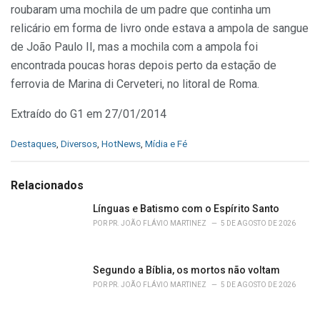
roubaram uma mochila de um padre que continha um
relicário em forma de livro onde estava a ampola de sangue
de João Paulo II, mas a mochila com a ampola foi
encontrada poucas horas depois perto da estação de
ferrovia de Marina di Cerveteri, no litoral de Roma.
Extraído do G1 em 27/01/2014
C
Destaques
,
Diversos
,
HotNews
,
Mídia e Fé
a
t
e
Relacionados
g
o
Línguas e Batismo com o Espírito Santo
r
POR
PR. JOÃO FLÁVIO MARTINEZ
5 DE AGOSTO DE 2026
i
e
s
Segundo a Bíblia, os mortos não voltam
:
POR
PR. JOÃO FLÁVIO MARTINEZ
5 DE AGOSTO DE 2026