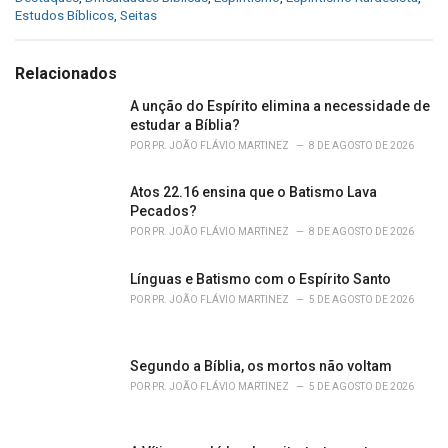
a
Estudos Bíblicos
,
Seitas
t
e
g
Relacionados
o
r
A unção do Espírito elimina a necessidade de
i
estudar a Bíblia?
e
POR
PR. JOÃO FLÁVIO MARTINEZ
8 DE AGOSTO DE 2026
s
:
Atos 22.16 ensina que o Batismo Lava
Pecados?
POR
PR. JOÃO FLÁVIO MARTINEZ
8 DE AGOSTO DE 2026
Línguas e Batismo com o Espírito Santo
POR
PR. JOÃO FLÁVIO MARTINEZ
5 DE AGOSTO DE 2026
Segundo a Bíblia, os mortos não voltam
POR
PR. JOÃO FLÁVIO MARTINEZ
5 DE AGOSTO DE 2026