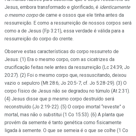
Jesus, embora transformado e glorificado, é
identicamente
o mesmo corpo
de carne e ossos que ele tinha antes da
ressurreição. E como a ressurreição de nossos corpos será
como a de Jesus (Fp 3:21), essa verdade é válida para a
ressurreição do corpo do crente.
Observe estas características do corpo ressurreto de
Jesus: (1) Era o mesmo corpo, com as cicatrizes da
crucificação feitas nele antes da ressurreição (Lc 24:39; Jo
20:27). (2) Foi o mesmo corpo que, ressuscitando, deixou
vazio o sepulcro (Mt 28:6; Jo 20:5-7; cf. Jo 5:28-29). (3) O
corpo físico de Jesus não se degradou no túmulo (At 2:31).
(4) Jesus disse que p mesmo corpo destruído será
reconstruído (Jo 2:19-22). (5) O corpo imortal “reveste” o
mortal, mas não o substitui (1 Co 15:53). (6) A planta que
provém da semente é tanto genética como fisicamente
ligada à semente. O que se semeia é o que se colhe (1 Co