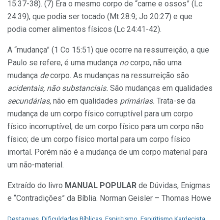
15:37-38). (7) Era o mesmo corpo de “carne e ossos” (Lc
24:39), que podia ser tocado (Mt 28:9; Jo 20:27) e que
podia comer alimentos físicos (Lc 24:41-42).
A “mudança” (1 Co 15:51) que ocorre na ressurreição, a que
Paulo se refere, é uma mudança
no
corpo, não uma
mudança
de
corpo. As mudanças na ressurreição são
acidentais, não substanciais.
São mudanças em qualidades
secundárias,
não em qualidades
primárias.
Trata-se da
mudança de um corpo físico corruptível para um corpo
físico incorruptível; de um corpo físico para um corpo não
físico; de um corpo físico mortal para um corpo físico
imortal. Porém não é a mudança de um corpo material para
um não-material.
Extraído do livro
MANUAL POPULAR
de Dúvidas, Enigmas
e “Contradições” da Bíblia. Norman Geisler – Thomas Howe
C
Destaques
,
Dificuldades Bíblicas
,
Espiritismo
,
Espiritismo Kardecista
,