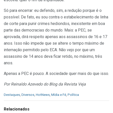
Só para encerrar: eu defendo, sim, a redução porque é o
possível. De fato, eu sou contra o estabelecimento de linha
de corte para punir crimes hediondos, inexistente em boa
parte das democracias do mundo. Mais: a PEC, se
aprovada, dirá respeito apenas aos assassinos de 16 e 17
anos. Isso não impede que se altere o tempo máximo de
internação permitido pelo ECA. Não vejo por que um
assassino de 14 anos deva ficar retido, no máximo, três
anos.
Apenas a PEC é pouco. A sociedade quer mais do que isso.
Por Reinaldo Azevedo do Blog da Revista Veja
C
Destaques
,
Diversos
,
HotNews
,
Mídia e Fé
,
Política
a
t
e
Relacionados
g