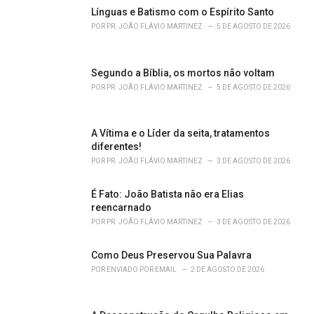
o
Línguas e Batismo com o Espírito Santo
r
POR
PR. JOÃO FLÁVIO MARTINEZ
5 DE AGOSTO DE 2026
i
e
s
Segundo a Bíblia, os mortos não voltam
:
POR
PR. JOÃO FLÁVIO MARTINEZ
5 DE AGOSTO DE 2026
A Vítima e o Líder da seita, tratamentos
diferentes!
POR
PR. JOÃO FLÁVIO MARTINEZ
3 DE AGOSTO DE 2026
É Fato: João Batista não era Elias
reencarnado
POR
PR. JOÃO FLÁVIO MARTINEZ
3 DE AGOSTO DE 2026
Como Deus Preservou Sua Palavra
POR
ENVIADO POR EMAIL
2 DE AGOSTO DE 2026