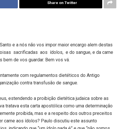
Share on Twitter
Santo e a nós não vos impor maior encargo alem destas
isas sacrificadas aos ídolos, e do sangue, e da carne
eis bem de vos guardar. Bem vos vá.
untamente com regulamentos dietéticos do Antigo
ganização contra transfusão de sangue.
s, estendendo a proibição dietética judaica sobre as
tiva tratava esta carta apostólica como uma determinação
­mente proibida, mas e a respeito dos outros preceitos
r carne aos ídolos? Paulo discu­tiu este assunto
ios, indicando que “um ídolo nada é” e que “não somos