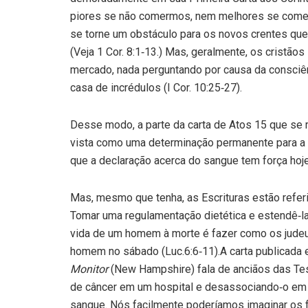
piores se não comermos, nem melhores se comermo
se torne um obstáculo para os novos crentes qu
(Veja 1 Cor. 8:1‑13.) Mas, geralmente, os cristão
mercado, nada per­guntando por causa da consciên
casa de incrédulos (I Cor. 10:25‑27).
Desse modo, a parte da carta de Atos 15 que se 
vista como uma determina­ção permanente para a i
que a declaração acerca do sangue tem força ho
Mas, mesmo que tenha, as Escrituras estão refer
Tomar uma regulamenta­ção dietética e estendê‑l
vida de um homem à morte é fazer como os judeu
homem no sábado (Luc.6:6‑11).A carta publicad
Monitor
(New Hampshire) fala de anciãos das Te
de câncer em um hospital e desassociando‑o em 
sangue. Nós facilmente poderíamos imaginar os 