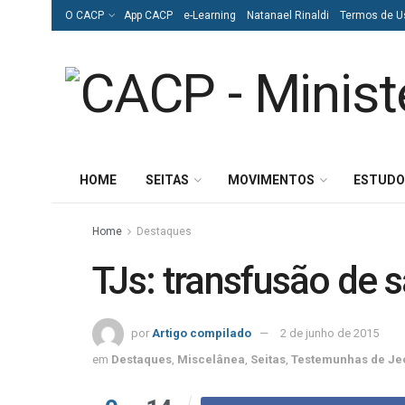
O CACP
App CACP
e-Learning
Natanael Rinaldi
Termos de U
HOME
SEITAS
MOVIMENTOS
ESTUDO
Home
Destaques
TJs: transfusão de 
por
Artigo compilado
2 de junho de 2015
em
Destaques
,
Miscelânea
,
Seitas
,
Testemunhas de Je