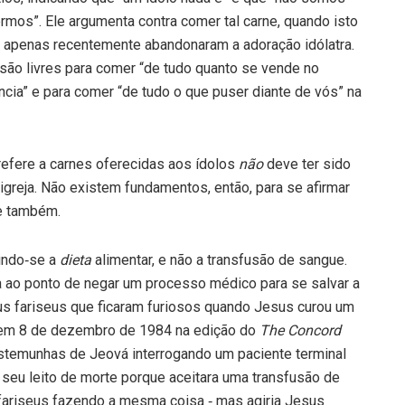
s”. Ele argumenta con­tra comer tal carne, quando isto
e apenas recentemente abandonaram a adoração idólatra.
s são li­vres para comer “de tudo quanto se vende no
cia” e para comer “de tudo o que puser diante de vós” na
refere a carnes oferecidas aos ídolos
não
deve ter sido
greja. Não existem fundamentos, então, para se afirmar
je também.
indo‑se a
dieta
alimentar, e não a transfusão de sangue.
a ao ponto de negar um processo médico para se salvar a
s fariseus que ficaram furiosos quando Jesus curou um
a em 8 de dezembro de 1984 na edição do
The Concord
stemunhas de Jeová interrogando um paciente ter­minal
seu leito de morte porque aceitara uma transfusão de
fariseus fazendo a mesma coisa ‑ mas agiria Jesus