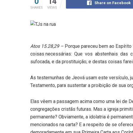
0
14
Share on Facebook
SHARES
VIEWS
Atos 15.28,29 –
Porque pareceu bem ao Espírito 
coisas necessárias: Que vos abstenhais das co
sufocada, e da prostituição; e destas coisas far
As testernunhas de Jeová usam este versículo, j
Testamento, para sustentar a proibição de sua or
Elas vêem a passagem acima como uma lei de Deu
congregações cristãs futuras. Mas a igreja primi
permanente? Obviamente, a idolatria é permanente
mencionados na carta? E a respeito de se oferece
demoradamente em sua Primeira Carta aos Corín­t