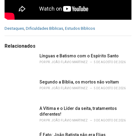
C
Destaques
,
Dificuldades Bíblicas
,
Estudos Bíblicos
a
t
e
Relacionados
g
o
Línguas e Batismo com o Espírito Santo
r
POR
PR. JOÃO FLÁVIO MARTINEZ
5 DE AGOSTO DE 2026
i
e
s
Segundo a Bíblia, os mortos não voltam
:
POR
PR. JOÃO FLÁVIO MARTINEZ
5 DE AGOSTO DE 2026
A Vítima e o Líder da seita, tratamentos
diferentes!
POR
PR. JOÃO FLÁVIO MARTINEZ
3 DE AGOSTO DE 2026
É Fato: João Batista não era Elias