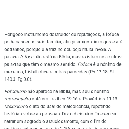
Perigoso instrumento destruidor de reputações, a fofoca
pode nascer no seio familiar, atingir amigos, inimigos e até
estranhos, porque ela traz no seu bojo muita inveja. A
palavra
fofoca
não está na Bíblia, mas existem nela outras
palavras que têm o mesmo sentido.
Fofoca
é sinônimo de
mexerico, bisbilhotice e outras parecidas (Pv 12.18; Sl
140.3; Tg 3.8).
Fofoqueiro
não aparece na Bíblia, mas seu sinônimo
mexeriqueiro
está em Levítico 19.16 e Provérbios 11.13.
Mexericar
é o ato de usar de maledicência, repetindo
histórias sobre as pessoas. Diz o dicionário: “mexericar:
narrar em segredo e astuciosamente, com o fim de
maldizer, intrigar ou enredar”. “Mexerico: ato de mexericar,