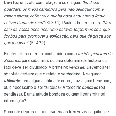
Davi fez um voto com relação à sua língua:
“Eu disse:
guardarei os meus caminhos para não delinquir com a
minha língua; enfrearei a minha boca enquanto o ímpio
estiver diante de mim”
(Sl 39.1). Paulo admoesta-nos:
“Não
saia da vossa boca nenhuma palavra torpe, mas só a que
for boa para promover a edificação, para que dê graça aos
que a ouvem”
(Ef 4.29).
Existem três critérios, conhecidos como
as três peneiras de
Sócrates,
para sabermos se uma determinada história ou
fato deve ser divulgado: A primeira:
verdade.
Devemos ter
absoluta certeza que o relato é verdadeiro. A segunda:
utilidade
. Tem alguma utilidade nobre, traz algum benefício,
ou é necessário dizer tal coisa? A terceira:
bondade
(ou
gentileza). É uma atitude bondosa ou gentil transmitir tal
informação?
Somente depois de peneirar essas três vezes, aquilo que