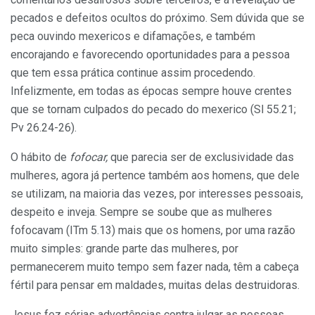
pecados e defeitos ocultos do próximo. Sem dúvida que se
peca ouvindo mexericos e difamações, e também
encorajando e favorecendo oportunidades para a pessoa
que tem essa prática continue assim procedendo.
Infelizmente, em todas as épocas sempre houve crentes
que se tornam culpados do pecado do mexerico (Sl 55.21;
Pv 26.24-26).
O hábito de
fofocar,
que parecia ser de exclusividade das
mulheres, agora já pertence também aos homens, que dele
se utilizam, na maioria das vezes, por interesses pessoais,
despeito e inveja. Sempre se soube que as mulheres
fofocavam (ITm 5.13) mais que os homens, por uma razão
muito simples: grande parte das mulheres, por
permanecerem muito tempo sem fazer nada, têm a cabeça
fértil para pensar em maldades, muitas delas destruidoras.
Jesus fez sérias advertências contra julgar as pessoas