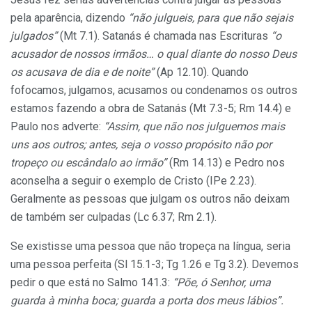
pela aparência, dizendo
“não julgueis, para que não sejais
julgados”
(Mt 7.1). Satanás é chamada nas Escrituras
“o
acusador de nossos irmãos… o qual diante do nosso Deus
os acusava de dia e de noite”
(Ap 12.10). Quando
fofocamos, julgamos, acusamos ou condenamos os outros
estamos fazendo a obra de Satanás (Mt 7.3-5; Rm 14.4) e
Paulo nos adverte:
“Assim, que não nos julguemos mais
uns aos outros; antes, seja o vosso propósito não por
tropeço ou escândalo ao irmão”
(Rm 14.13) e Pedro nos
aconselha a seguir o exemplo de Cristo (IPe 2.23).
Geralmente as pessoas que julgam os outros não deixam
de também ser culpadas (Lc 6.37; Rm 2.1).
Se existisse uma pessoa que não tropeça na língua, seria
uma pessoa perfeita (Sl 15.1-3; Tg 1.26 e Tg 3.2). Devemos
pedir o que está no Salmo 141.3:
“Põe, ó Senhor, uma
guarda à minha boca; guarda a porta dos meus lábios”.