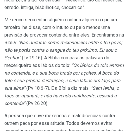
enredo, intriga, bisbilhotice, chocarrice”.
Mexerico seria então alguém contar a alguém o que um
terceiro lhe disse, com o intuito ou pelo menos uma
previsão de provocar contenda entre eles. Encontramos na
Bíblia:
“Não andarás como mexeriqueiro entre o teu povo;
não te porás contra o sangue do teu próximo. Eu sou o
Senhor”
(Lv 19.16). A Bíblia compara as palavras do
mexeriqueiro aos lábios do tolo:
“Os lábios do tolo entram
na contenda, e a sua boca brada por açoites. A boca do
tolo é sua própria destruição, e seus lábios um laço para
sua alma”
(Pv 18.6-7). E a Bíblia diz mais:
“Sem lenha, o
fogo se apagará; e não havendo maldizente, cessará a
contenda”
(Pv 26.20).
A pessoa que ouve mexericos e maledicências contra
outrem peca por essa atitude. Todos devemos evitar
comentários desairosos sobre terceiros, e a revelação de