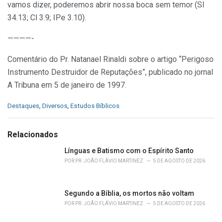
vamos dizer, poderemos abrir nossa boca sem temor (Sl
34.13; Cl 3.9; IPe 3.10).
————-
Comentário do Pr. Natanael Rinaldi sobre o artigo “Perigoso
Instrumento Destruidor de Reputações”, publicado no jornal
A Tribuna em 5 de janeiro de 1997.
C
Destaques
,
Diversos
,
Estudos Bíblicos
a
t
e
Relacionados
g
o
Línguas e Batismo com o Espírito Santo
r
POR
PR. JOÃO FLÁVIO MARTINEZ
5 DE AGOSTO DE 2026
i
e
s
Segundo a Bíblia, os mortos não voltam
:
POR
PR. JOÃO FLÁVIO MARTINEZ
5 DE AGOSTO DE 2026