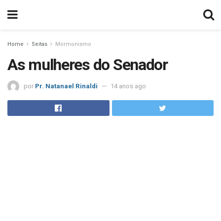
Home
Seitas
Mormonismo
As mulheres do Senador
por
Pr. Natanael Rinaldi
14 anos ago