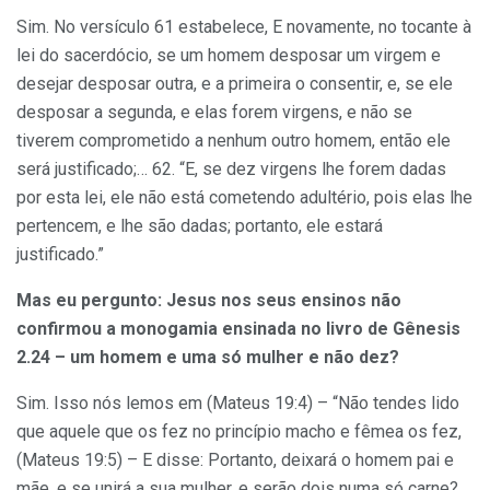
Sim. No versículo 61 estabelece, E novamente, no tocante à
lei do sacerdócio, se um homem desposar um virgem e
desejar desposar outra, e a primeira o consentir, e, se ele
desposar a segunda, e elas forem virgens, e não se
tiverem comprometido a nenhum outro homem, então ele
será justificado;… 62. “E, se dez virgens lhe forem dadas
por esta lei, ele não está cometendo adultério, pois elas lhe
pertencem, e lhe são dadas; portanto, ele estará
justificado.”
Mas eu pergunto: Jesus nos seus ensinos não
confirmou a monogamia ensinada no livro de Gênesis
2.24 – um homem e uma só mulher e não dez?
Sim. Isso nós lemos em (Mateus 19:4) – “Não tendes lido
que aquele que os fez no princípio macho e fêmea os fez,
(Mateus 19:5) – E disse: Portanto, deixará o homem pai e
mãe, e se unirá a sua mulher, e serão dois numa só carne?