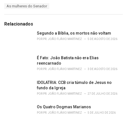
a
T
As mulheres do Senador
t
a
e
g
g
s
o
Relacionados
:
r
i
Segundo a Bíblia, os mortos não voltam
e
POR
PR. JOÃO FLÁVIO MARTINEZ
5 DE AGOSTO DE 2026
s
:
É Fato: João Batista não era Elias
reencarnado
POR
PR. JOÃO FLÁVIO MARTINEZ
3 DE AGOSTO DE 2026
IDOLATRIA: CCB cria túmulo de Jesus no
fundo da Igreja
POR
PR. JOÃO FLÁVIO MARTINEZ
27 DE JULHO DE 2026
Os Quatro Dogmas Marianos
POR
PR. JOÃO FLÁVIO MARTINEZ
5 DE JULHO DE 2026