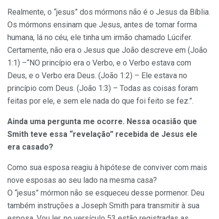
Realmente, o “jesus” dos mórmons não é o Jesus da Bíblia.
Os mórmons ensinam que Jesus, antes de tomar forma
humana, lá no céu, ele tinha um irmão chamado Lúcifer.
Certamente, não era o Jesus que João descreve em (João
1:1) –“NO princípio era o Verbo, e o Verbo estava com
Deus, e o Verbo era Deus. (João 1:2) – Ele estava no
princípio com Deus. (João 1:3) – Todas as coisas foram
feitas por ele, e sem ele nada do que foi feito se fez.”.
Ainda uma pergunta me ocorre. Nessa ocasião que
Smith teve essa “revelação” recebida de Jesus ele
era casado?
Como sua esposa reagiu à hipótese de conviver com mais
nove esposas ao seu lado na mesma casa?
O “jesus” mórmon não se esqueceu desse pormenor. Deu
também instruções a Joseph Smith para transmitir à sua
esposa. Vou ler, no versículo 53 estão registradas as