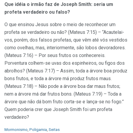
Que idéia o irmão faz de Joseph Smith: seria um
profeta verdadeiro ou falso?
O que ensinou Jesus sobre o meio de reconhecer um
profeta se verdadeiro ou não? (Mateus 7:15) – “Acautelai-
vos, porém, dos falsos profetas, que vêm até vós vestidos
como ovelhas, mas, interiormente, são lobos devoradores.
(Mateus 7:16) – Por seus frutos os conhecereis.
Porventura colhem-se uvas dos espinheiros, ou figos dos
abrolhos? (Mateus 7:17) – Assim, toda a árvore boa produz
bons frutos, e toda a árvore má produz frutos maus.
(Mateus 7:18) – Não pode a árvore boa dar maus frutos;
nem a árvore má dar frutos bons. (Mateus 7:19) – Toda a
árvore que não dá bom fruto corta-se e lança-se no fogo.”
Quem poderia crer que Joseph Smith foi um profeta
verdadeiro?
C
Mormonismo
,
Poligamia
,
Seitas