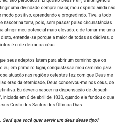
eu, são perdoados. Enquanto Deus Pai (“a inteligência
atingir uma divindade sempre maior, meu espírito ainda não
 modo positivo, aprendendo e progredindo. Tive, a todo
 e nascer na terra, pois, sem passar pelas circunstâncias
ia atingir meu potencial mais elevado: o de tornar-me uma
e disto, entende-se porque a maior de todas as dádivas, o
ritos é o de deixar os céus.
 que seus adeptos lutem para abrir um caminho que os
 eu, em primeiro lugar, conquistasse meu caminho para
giosa atuação nas regiões celestes fez com que Deus me
las eras da eternidade, Deus conservou-me nos céus, de
finitiva. Eu deveria nascer na dispensação de Joseph
 iniciada em 6 de abril de 1830, quando ele fundou o que
Jesus Cristo dos Santos dos Últimos Dias.
 Será que você quer servir um deus desse tipo?