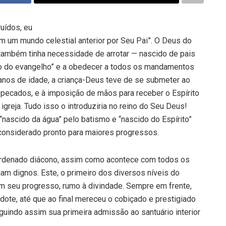
ídos, eu
m um mundo celestial anterior por Seu Pai”. O Deus do
ambém tinha necessidade de arrotar — nascido de pais
no do evangelho” e a obedecer a todos os mandamentos
 anos de idade, a criança-Deus teve de se submeter ao
pecados, e à imposição de mãos para receber o Espírito
reja. Tudo isso o introduziria no reino do Seu Deus!
nas­cido da água” pelo batismo e “nascido do Espírito”
considerado pronto para maiores progressos.
 ordenado diácono, assim como acontece com todos os
m dignos. Este, o primeiro dos diversos níveis do
m seu progresso, rumo à divindade. Sempre em frente,
dote, até que ao final mereceu o cobiçado e prestigiado
guindo assim sua primeira admissão ao santuário interior