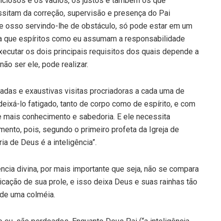
biciosos e os vadios, os justos e também os que
sitam da correção, supervisão e presença do Pai
e e osso servindo-lhe de obstáculo, só pode estar em um
a que espíritos como eu assumam a responsabilidade
ecutar os dois principais requisitos dos quais depende a
ão ser ele, pode realizar.
adas e exaustivas visitas procriadoras a cada uma de
deixá-lo fatigado, tanto de corpo como de espírito, e com
 mais conhecimento e sabedoria. E ele necessita
nto, pois, segundo o primeiro profeta da Igreja de
ia de Deus é a inteligência”.
ncia divina, por mais importante que seja, não se compara
icação de sua prole, e isso deixa Deus e suas rainhas tão
de uma colméia.