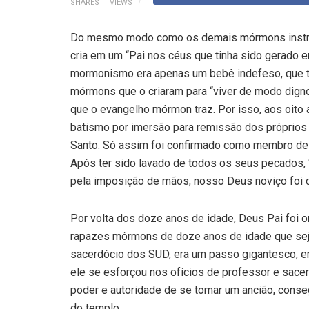
SHARES
VIEWS
Do mesmo modo como os demais mórmons instru
cria em um “Pai nos céus que tinha sido gerado e
mormonismo era apenas um bebê indefeso, que t
mórmons que o criaram para “viver de modo dig
que o evangelho mórmon traz. Por isso, aos oito
batismo por imersão para remissão dos próprios 
Santo. Só assim foi confirmado como membro de ig
Após ter sido lavado de todos os seus pecados, “
pela imposição de mãos, nosso Deus noviço foi 
Por volta dos doze anos de idade, Deus Pai foi
rapazes mórmons de doze anos de idade que seja
sacerdócio dos SUD, era um passo gigantesco, e
ele se esforçou nos ofícios de professor e sacer
poder e autoridade de se tomar um ancião, conse
do templo.