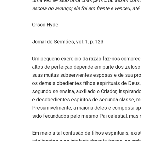
uma vez ter sido uma criança mortal assim como
escola do avanço; ele foi em frente e venceu, at
Orson Hyde
Jornal de Sermões, vol. 1, p. 123
Um pequeno exercício da razão faz-nos compree
altos de perfeição depende em parte dos zelosos
suas muitas subservientes esposas e de sua prol
os demais obedientes filhos espirituais de Deus, e
segundo se ensina, auxiliado o Criador, inspiran
e desobedientes espíritos de segunda classe, me
Presumivelmente, a maioria deles é composta a
sido fecundados pelo mesmo Pai celestial, mas n
Em meio a tal confusão de filhos espirituais, ex