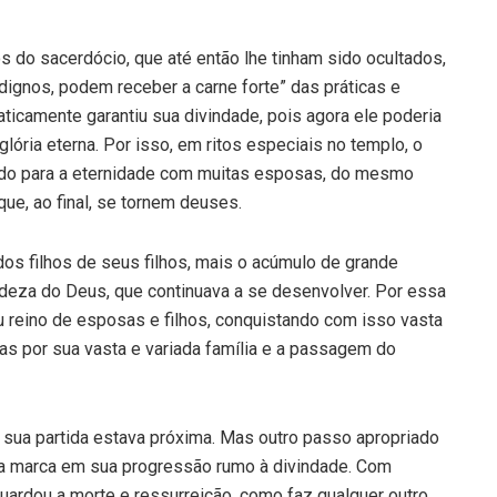
s do sacerdócio, que até então lhe tinham sido ocultados,
ignos, podem receber a carne forte” das práticas e
ticamente garantiu sua divindade, pois agora ele poderia
glória eterna. Por isso, em ritos especiais no templo, o
ado para a eternidade com muitas esposas, do mesmo
e, ao final, se tornem deuses.
dos filhos de seus filhos, mais o acúmulo de grande
ndeza do Deus, que continuava a se desenvolver. Por essa
u reino de esposas e filhos, conquistando com isso vasta
as por sua vasta e variada família e a passagem do
 sua partida estava próxima. Mas outro passo apropriado
tra marca em sua progressão rumo à divindade. Com
ardou a morte e ressurreição, como faz qualquer outro