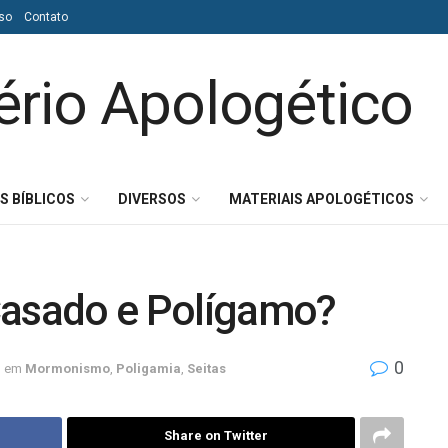
so
Contato
S BÍBLICOS
DIVERSOS
MATERIAIS APOLOGÉTICOS
asado e Polígamo?
0
em
Mormonismo
,
Poligamia
,
Seitas
Share on Twitter