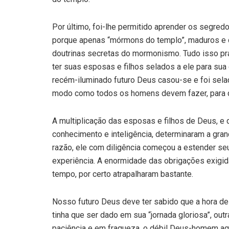
Por último, foi-lhe permitido aprender os segredo
porque apenas “mórmons do templo”, maduros e d
doutrinas secretas do mormonismo. Tudo isso pra
ter suas esposas e filhos selados a ele para sua 
recém-iluminado futuro Deus casou-se e foi sel
modo como todos os homens devem fazer, para qu
A multiplicação das esposas e filhos de Deus, e 
conhecimento e inteligência, determinaram a gra
razão, ele com diligência começou a estender se
experiência. A enormidade das obrigações exigid
tempo, por certo atrapalharam bastante.
Nosso futuro Deus deve ter sabido que a hora de
tinha que ser dado em sua “jornada gloriosa”, ou
paciência e em fraqueza, o débil Deus-homem agu