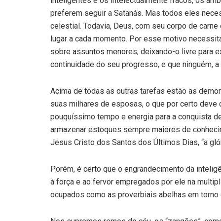
inteligentes e os intelectualmente fracos, os am
preferem seguir a Satanás. Mas todos eles neces
celestial. Todavia, Deus, com seu corpo de carn
lugar a cada momento. Por esse motivo necessit
sobre assuntos menores, deixando-o livre para ex
continuidade do seu progresso, e que ninguém, a n
Acima de todas as outras tarefas estão as demor
suas milhares de es­posas, o que por certo deve 
pouquíssimo tempo e energia para a conquista de
armazenar estoques sempre maiores de conhecime
Jesus Cristo dos Santos dos Últimos Dias, “a glór
Porém, é certo que o engrandecimento da inteligê
à força e ao fervor empregados por ele na multipl
ocupados como as proverbiais abelhas em torno 