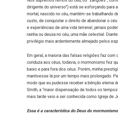
Nos supremos remos do céu, os “zangões”, como 
dirigente do universo”) está se esforçando para 
mortal, nascido no céu, mantêm-se trabalhando de
custo, de conquistar o direito de abandonar o céu
e experiências de uma vida terrena!, jamais poder
rainha ou deusa no céu, uma mãe celestial. Diant
privilégio mais ardentemente almejado pelos espí
Em geral, a maioria das falsas religiões faz com
conduza aos céus; todavia, o mormonismo fez que
baixo e para fora dos céus. Porém, minha presti
mantivesse lá por um tempo mais prolongado. Pe
modo que eu pudesse receber a bênção eterna de
Smith, a “maior dispensação de todos os tempos”,
mais tarde veio a ser conhecida como Igreja de 
Essa é a característica do Deus do mormonismo.