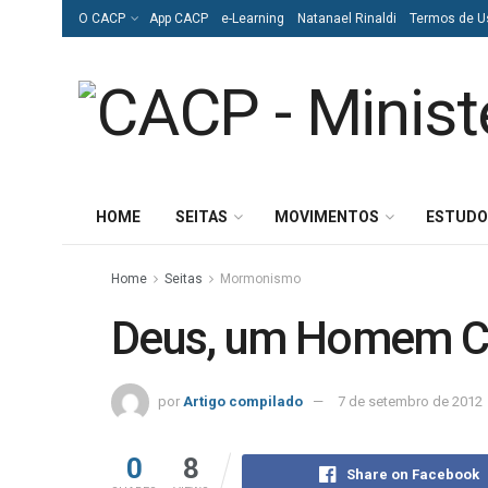
O CACP
App CACP
e-Learning
Natanael Rinaldi
Termos de U
HOME
SEITAS
MOVIMENTOS
ESTUDO
Home
Seitas
Mormonismo
Deus, um Homem C
por
Artigo compilado
7 de setembro de 2012
0
8
Share on Facebook