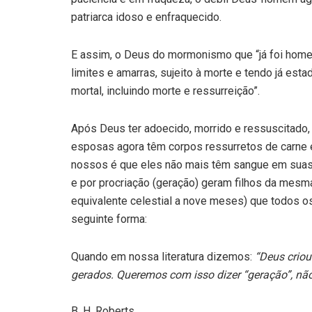
patriarca idoso e enfraquecido.
E assim, o Deus do mormonismo que “já foi homem 
limites e amarras, sujeito à morte e tendo já est
mortal, incluindo morte e ressurreição”.
Após Deus ter adoecido, morrido e ressuscitado,
esposas agora têm corpos ressurretos de carne e
nossos é que eles não mais têm sangue em suas 
e por procriação (geração) geram filhos da mes
equivalente celestial a nove meses) que todos o
seguinte forma:
Quando em nossa literatura dizemos:
“Deus criou
gerados. Queremos com isso dizer “geração”, não
B. H. Roberts,