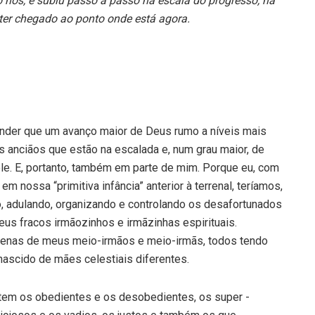
 nós, e subiu passo a passo na escala do progresso, na
é ter chegado ao ponto onde está agora.
nder que um avanço maior de Deus rumo a níveis mais
 anciãos que estão na escalada e, num grau maior, de
e. E, portanto, também em parte de mim. Porque eu, com
m nossa “primitiva infância” anterior à terrenal, teríamos,
do, adulando, organizando e controlando os desafortunados
us fracos irmãozinhos e irmãzinhas espirituais.
penas de meus meio-irmãos e meio-irmãs, todos tendo
ascido de mães celestiais diferentes.
istem os obedientes e os desobedientes, os super -