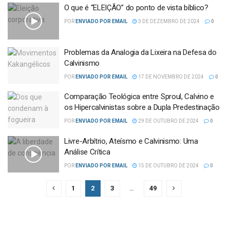
O que é “ELEIÇÃO” do ponto de vista bíblico?
POR
ENVIADO POR EMAIL
3 DE DEZEMBRO DE 2024
0
Problemas da Analogia da Lixeira na Defesa do
Calvinismo
POR
ENVIADO POR EMAIL
17 DE NOVEMBRO DE 2024
0
Comparação Teológica entre Sproul, Calvino e
os Hipercalvinistas sobre a Dupla Predestinação
POR
ENVIADO POR EMAIL
29 DE OUTUBRO DE 2024
0
Livre-Arbítrio, Ateísmo e Calvinismo: Uma
Análise Crítica
POR
ENVIADO POR EMAIL
15 DE OUTUBRO DE 2024
0
1
2
3
…
49