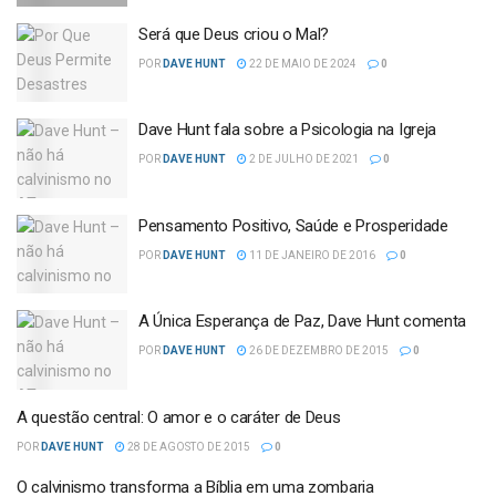
Será que Deus criou o Mal?
POR
DAVE HUNT
22 DE MAIO DE 2024
0
Dave Hunt fala sobre a Psicologia na Igreja
POR
DAVE HUNT
2 DE JULHO DE 2021
0
Pensamento Positivo, Saúde e Prosperidade
POR
DAVE HUNT
11 DE JANEIRO DE 2016
0
A Única Esperança de Paz, Dave Hunt comenta
POR
DAVE HUNT
26 DE DEZEMBRO DE 2015
0
A questão central: O amor e o caráter de Deus
POR
DAVE HUNT
28 DE AGOSTO DE 2015
0
O calvinismo transforma a Bíblia em uma zombaria