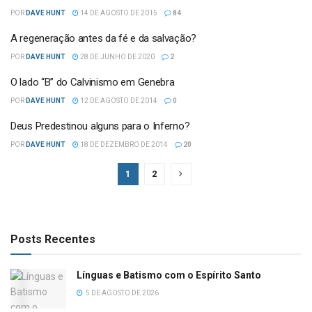
POR
DAVE HUNT
14 DE AGOSTO DE 2015
84
A regeneração antes da fé e da salvação?
POR
DAVE HUNT
28 DE JUNHO DE 2020
2
O lado “B” do Calvinismo em Genebra
POR
DAVE HUNT
12 DE AGOSTO DE 2014
0
Deus Predestinou alguns para o Inferno?
POR
DAVE HUNT
18 DE DEZEMBRO DE 2014
20
1
2
Posts Recentes
Línguas e Batismo com o Espírito Santo
5 DE AGOSTO DE 2026