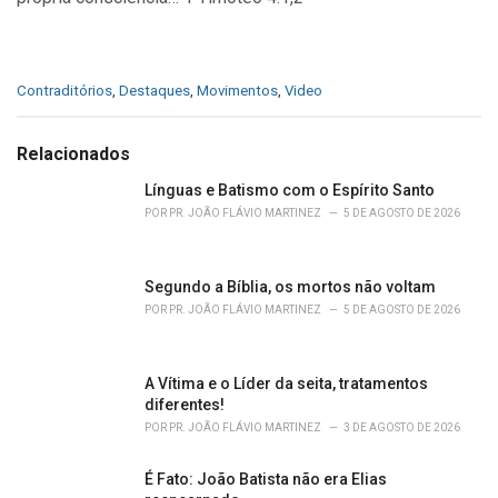
C
Contraditórios
,
Destaques
,
Movimentos
,
Video
a
t
e
Relacionados
g
o
Línguas e Batismo com o Espírito Santo
r
POR
PR. JOÃO FLÁVIO MARTINEZ
5 DE AGOSTO DE 2026
i
e
s
Segundo a Bíblia, os mortos não voltam
:
POR
PR. JOÃO FLÁVIO MARTINEZ
5 DE AGOSTO DE 2026
A Vítima e o Líder da seita, tratamentos
diferentes!
POR
PR. JOÃO FLÁVIO MARTINEZ
3 DE AGOSTO DE 2026
É Fato: João Batista não era Elias