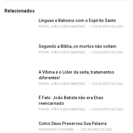
t
e
Relacionados
g
o
Línguas e Batismo com o Espírito Santo
r
POR
PR. JOÃO FLÁVIO MARTINEZ
5 DE AGOSTO DE 2026
i
e
s
Segundo a Bíblia, os mortos não voltam
:
POR
PR. JOÃO FLÁVIO MARTINEZ
5 DE AGOSTO DE 2026
A Vítima e o Líder da seita, tratamentos
diferentes!
POR
PR. JOÃO FLÁVIO MARTINEZ
3 DE AGOSTO DE 2026
É Fato: João Batista não era Elias
reencarnado
POR
PR. JOÃO FLÁVIO MARTINEZ
3 DE AGOSTO DE 2026
Como Deus Preservou Sua Palavra
POR
ENVIADO POR EMAIL
2 DE AGOSTO DE 2026