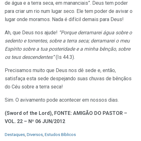
de água e a terra seca, em mananciais”. Deus tem poder
para criar um rio num lugar seco. Ele tem poder de avivar o
lugar onde moramos. Nada é difícil demais para Deus!
Ah, que Deus nos ajude!
“Porque derramarei água sobre o
sedento e torrentes, sobre a terra seca; derramarei o meu
Espírito sobre a tua posteridade e a minha bênção, sobre
os teus descendentes”
(Is 44.3).
Precisamos muito que Deus nos dê sede e, então,
satisfaça esta sede despejando suas chuvas de bênçãos
do Céu sobre a terra seca!
Sim. O avivamento pode acontecer em nossos dias.
(Sword of the Lord), FONTE: AMIGÃO DO PASTOR –
VOL. 22 – Nº 06 JUN/2012
C
Destaques
,
Diversos
,
Estudos Bíblicos
a