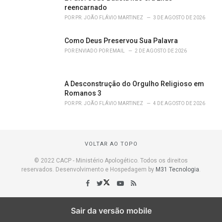
reencarnado
POR
PR. JOÃO FLÁVIO MARTINEZ
3 DE AGOSTO DE 2026
Como Deus Preservou Sua Palavra
POR
ENVIADO POR EMAIL
2 DE AGOSTO DE 2026
A Desconstrução do Orgulho Religioso em
Romanos 3
POR
PR. JOÃO FLÁVIO MARTINEZ
4 DE AGOSTO DE 2026
VOLTAR AO TOPO
© 2022 CACP - Ministério Apologético. Todos os direitos
reservados. Desenvolvimento e Hospedagem by
M31 Tecnologia
.
Sair da versão mobile