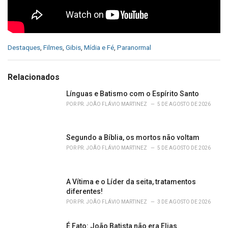
C
Destaques
,
Filmes
,
Gibis
,
Mídia e Fé
,
Paranormal
a
t
e
Relacionados
g
o
Línguas e Batismo com o Espírito Santo
r
POR
PR. JOÃO FLÁVIO MARTINEZ
5 DE AGOSTO DE 2026
i
e
s
Segundo a Bíblia, os mortos não voltam
:
POR
PR. JOÃO FLÁVIO MARTINEZ
5 DE AGOSTO DE 2026
A Vítima e o Líder da seita, tratamentos
diferentes!
POR
PR. JOÃO FLÁVIO MARTINEZ
3 DE AGOSTO DE 2026
É Fato: João Batista não era Elias