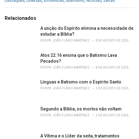
C
Destaques
,
Diversas
,
Entrevistas
,
Islamismo
,
Notícias
,
Seitas
a
t
e
Relacionados
g
o
A unção do Espírito elimina a necessidade de
r
estudar a Bíblia?
i
POR
PR. JOÃO FLÁVIO MARTINEZ
8 DE AGOSTO DE 2026
e
s
Atos 22.16 ensina que o Batismo Lava
:
Pecados?
POR
PR. JOÃO FLÁVIO MARTINEZ
8 DE AGOSTO DE 2026
Línguas e Batismo com o Espírito Santo
POR
PR. JOÃO FLÁVIO MARTINEZ
5 DE AGOSTO DE 2026
Segundo a Bíblia, os mortos não voltam
POR
PR. JOÃO FLÁVIO MARTINEZ
5 DE AGOSTO DE 2026
A Vítima e o Líder da seita, tratamentos