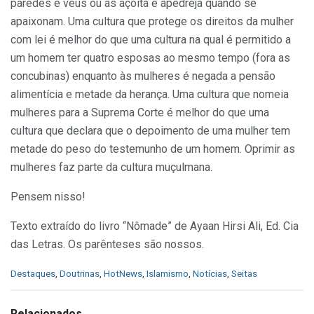
paredes e véus ou as açoita e apedreja quando se
apaixonam. Uma cultura que protege os direitos da mulher
com lei é melhor do que uma cultura na qual é permitido a
um homem ter quatro esposas ao mesmo tempo (fora as
concubinas) enquanto às mulheres é negada a pensão
alimentícia e metade da herança. Uma cultura que nomeia
mulheres para a Suprema Corte é melhor do que uma
cultura que declara que o depoimento de uma mulher tem
metade do peso do testemunho de um homem. Oprimir as
mulheres faz parte da cultura muçulmana.
Pensem nisso!
Texto extraído do livro “Nômade” de Ayaan Hirsi Ali, Ed. Cia
das Letras. Os parênteses são nossos.
C
Destaques
,
Doutrinas
,
HotNews
,
Islamismo
,
Notícias
,
Seitas
a
t
e
Relacionados