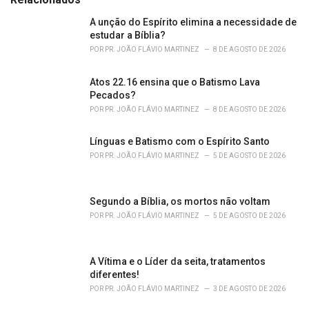
g
o
A unção do Espírito elimina a necessidade de
r
estudar a Bíblia?
i
POR
PR. JOÃO FLÁVIO MARTINEZ
8 DE AGOSTO DE 2026
e
s
Atos 22.16 ensina que o Batismo Lava
:
Pecados?
POR
PR. JOÃO FLÁVIO MARTINEZ
8 DE AGOSTO DE 2026
Línguas e Batismo com o Espírito Santo
POR
PR. JOÃO FLÁVIO MARTINEZ
5 DE AGOSTO DE 2026
Segundo a Bíblia, os mortos não voltam
POR
PR. JOÃO FLÁVIO MARTINEZ
5 DE AGOSTO DE 2026
A Vítima e o Líder da seita, tratamentos
diferentes!
POR
PR. JOÃO FLÁVIO MARTINEZ
3 DE AGOSTO DE 2026