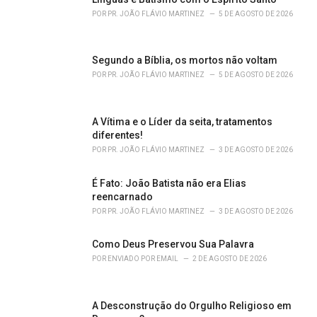
r
POR
PR. JOÃO FLÁVIO MARTINEZ
5 DE AGOSTO DE 2026
i
e
s
Segundo a Bíblia, os mortos não voltam
:
POR
PR. JOÃO FLÁVIO MARTINEZ
5 DE AGOSTO DE 2026
A Vítima e o Líder da seita, tratamentos
diferentes!
POR
PR. JOÃO FLÁVIO MARTINEZ
3 DE AGOSTO DE 2026
É Fato: João Batista não era Elias
reencarnado
POR
PR. JOÃO FLÁVIO MARTINEZ
3 DE AGOSTO DE 2026
Como Deus Preservou Sua Palavra
POR
ENVIADO POR EMAIL
2 DE AGOSTO DE 2026
A Desconstrução do Orgulho Religioso em