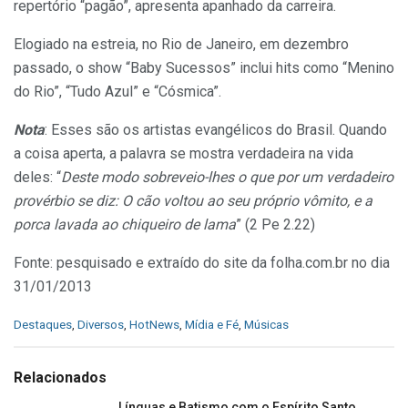
repertório “pagão”, apresenta apanhado da carreira.
Elogiado na estreia, no Rio de Janeiro, em dezembro
passado, o show “Baby Sucessos” inclui hits como “Menino
do Rio”, “Tudo Azul” e “Cósmica”.
Nota
: Esses são os artistas evangélicos do Brasil. Quando
a coisa aperta, a palavra se mostra verdadeira na vida
deles: “
Deste modo sobreveio-lhes o que por um verdadeiro
provérbio se diz: O cão voltou ao seu próprio vômito, e a
porca lavada ao chiqueiro de lama
” (2 Pe 2.22)
Fonte: pesquisado e extraído do site da folha.com.br no dia
31/01/2013
C
Destaques
,
Diversos
,
HotNews
,
Mídia e Fé
,
Músicas
a
t
e
Relacionados
g
o
Línguas e Batismo com o Espírito Santo