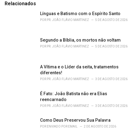
e
Relacionados
g
o
Línguas e Batismo com o Espírito Santo
r
POR
PR. JOÃO FLÁVIO MARTINEZ
5 DE AGOSTO DE 2026
i
e
s
Segundo a Bíblia, os mortos não voltam
:
POR
PR. JOÃO FLÁVIO MARTINEZ
5 DE AGOSTO DE 2026
A Vítima e o Líder da seita, tratamentos
diferentes!
POR
PR. JOÃO FLÁVIO MARTINEZ
3 DE AGOSTO DE 2026
É Fato: João Batista não era Elias
reencarnado
POR
PR. JOÃO FLÁVIO MARTINEZ
3 DE AGOSTO DE 2026
Como Deus Preservou Sua Palavra
POR
ENVIADO POR EMAIL
2 DE AGOSTO DE 2026