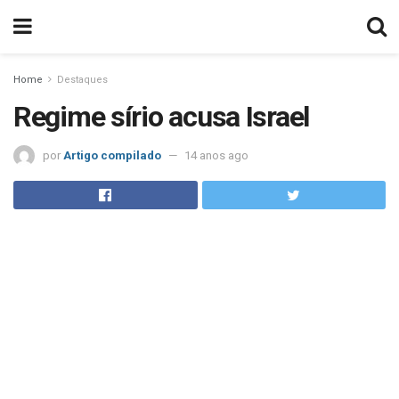
Home
Destaques
Regime sírio acusa Israel
por
Artigo compilado
14 anos ago