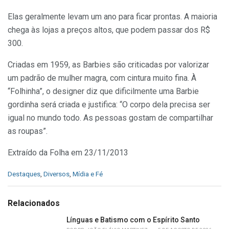
Elas geralmente levam um ano para ficar prontas. A maioria
chega às lojas a preços altos, que podem passar dos R$
300.
Criadas em 1959, as Barbies são criticadas por valorizar
um padrão de mulher magra, com cintura muito fina. À
“Folhinha”, o designer diz que dificilmente uma Barbie
gordinha será criada e justifica: “O corpo dela precisa ser
igual no mundo todo. As pessoas gostam de compartilhar
as roupas”.
Extraído da Folha em 23/11/2013
C
Destaques
,
Diversos
,
Mídia e Fé
a
t
e
Relacionados
g
o
Línguas e Batismo com o Espírito Santo
r