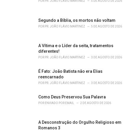
POR
PR. JOÃO FLÁVIO MARTINEZ
5 DE AGOSTO DE 2026
i
e
s
Segundo a Bíblia, os mortos não voltam
:
POR
PR. JOÃO FLÁVIO MARTINEZ
5 DE AGOSTO DE 2026
A Vítima e o Líder da seita, tratamentos
diferentes!
POR
PR. JOÃO FLÁVIO MARTINEZ
3 DE AGOSTO DE 2026
É Fato: João Batista não era Elias
reencarnado
POR
PR. JOÃO FLÁVIO MARTINEZ
3 DE AGOSTO DE 2026
Como Deus Preservou Sua Palavra
POR
ENVIADO POR EMAIL
2 DE AGOSTO DE 2026
A Desconstrução do Orgulho Religioso em
Romanos 3