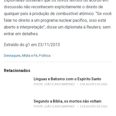
Diplomatas disseram que os novos termos do acordo em
discussão não reconhecem explicitamente o direito de
qualquer país à produção de combustível atômico. “Se você
falar no direito a um programa nuclear pacífico, isso está
aberto a interpretação”, disse um diplomata à Reuters, sem
entrar em detalhes.
Extraído do g1 em 23/11/2013
C
Destaques
,
Mídia e Fé
,
Política
a
t
e
Relacionados
g
o
Línguas e Batismo com o Espírito Santo
r
POR
PR. JOÃO FLÁVIO MARTINEZ
5 DE AGOSTO DE 2026
i
e
s
Segundo a Bíblia, os mortos não voltam
:
POR
PR. JOÃO FLÁVIO MARTINEZ
5 DE AGOSTO DE 2026