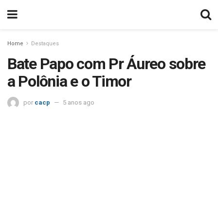
Home
Destaques
Bate Papo com Pr Áureo sobre
a Polônia e o Timor
por
cacp
5 anos ago