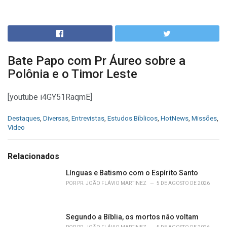
Bate Papo com Pr Áureo sobre a
Polônia e o Timor Leste
[youtube i4GY51RaqmE]
C
Destaques
,
Diversas
,
Entrevistas
,
Estudos Bíblicos
,
HotNews
,
Missões
,
a
Video
t
e
g
Relacionados
o
r
Línguas e Batismo com o Espírito Santo
i
POR
PR. JOÃO FLÁVIO MARTINEZ
5 DE AGOSTO DE 2026
e
s
:
Segundo a Bíblia, os mortos não voltam