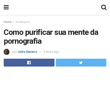
Home
Destaques
Como purificar sua mente da
pornografia
por
Julio Severo
5 anos ago