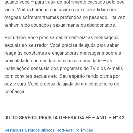
quanto você – para tratar do sofrimento causado pelo seu
vício. Muitos homens que usam o sexo para lidar com
mágoas sofreram traumas profundos no passado – talvez
tenham sido abusados sexualmente ou abandonados.
Por último, você precisa saber controlar as mensagens
sexuais ao seu redor. Você precisa de ajuda para saber
reagir às constantes e enganadoras mensagens sobre a
sexualidade que são tão comuns na sociedade – as
insinuações sensuais dos programas de TV e os e-mails
com convites sexuais etc. Seu espírito ferido clama por
paz e cura. Você precisa da ajuda de um conselheiro de
confiança.
————-
JULIO SEVERO, REVISTA DEFESA DA FÉ – ANO – N° 42
C
Destaques
,
Estudos Bíblicos
,
HotNews
,
Polêmicas