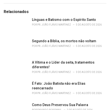
a
t
e
Relacionados
g
o
Línguas e Batismo com o Espírito Santo
r
POR
PR. JOÃO FLÁVIO MARTINEZ
5 DE AGOSTO DE 2026
i
e
s
Segundo a Bíblia, os mortos não voltam
:
POR
PR. JOÃO FLÁVIO MARTINEZ
5 DE AGOSTO DE 2026
A Vítima e o Líder da seita, tratamentos
diferentes!
POR
PR. JOÃO FLÁVIO MARTINEZ
3 DE AGOSTO DE 2026
É Fato: João Batista não era Elias
reencarnado
POR
PR. JOÃO FLÁVIO MARTINEZ
3 DE AGOSTO DE 2026
Como Deus Preservou Sua Palavra
POR
ENVIADO POR EMAIL
2 DE AGOSTO DE 2026