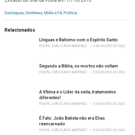
Extraído do site da Folha em 17/10/2013
C
Destaques
,
HotNews
,
Mídia e Fé
,
Política
a
t
e
Relacionados
g
o
Línguas e Batismo com o Espírito Santo
r
POR
PR. JOÃO FLÁVIO MARTINEZ
5 DE AGOSTO DE 2026
i
e
s
Segundo a Bíblia, os mortos não voltam
:
POR
PR. JOÃO FLÁVIO MARTINEZ
5 DE AGOSTO DE 2026
A Vítima e o Líder da seita, tratamentos
diferentes!
POR
PR. JOÃO FLÁVIO MARTINEZ
3 DE AGOSTO DE 2026
É Fato: João Batista não era Elias
reencarnado
POR
PR. JOÃO FLÁVIO MARTINEZ
3 DE AGOSTO DE 2026