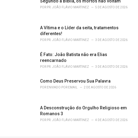
Segundo a Bíblia, os mortos não voltam
:
POR
PR. JOÃO FLÁVIO MARTINEZ
5 DE AGOSTO DE 2026
A Vítima e o Líder da seita, tratamentos
diferentes!
POR
PR. JOÃO FLÁVIO MARTINEZ
3 DE AGOSTO DE 2026
É Fato: João Batista não era Elias
reencarnado
POR
PR. JOÃO FLÁVIO MARTINEZ
3 DE AGOSTO DE 2026
Como Deus Preservou Sua Palavra
POR
ENVIADO POR EMAIL
2 DE AGOSTO DE 2026
A Desconstrução do Orgulho Religioso em
Romanos 3
POR
PR. JOÃO FLÁVIO MARTINEZ
4 DE AGOSTO DE 2026