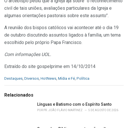
O arcebispo pediu que a igreja aja sobre “o reconhecimento
civil de tais uniões, avaliações particulares da Igreja e
algumas orientações pastorais sobre este assunto”.
A reunião dos bispos católicos vai acontecer até o dia 19
de outubro discutindo assuntos ligados à família, um tema
escolhido pelo próprio Papa Francisco.
Com informações UOL.
Extraído do site gospelprime em 14/10/2014
C
Destaques
,
Diversos
,
HotNews
,
Mídia e Fé
,
Política
a
t
e
Relacionados
g
o
Línguas e Batismo com o Espírito Santo
r
POR
PR. JOÃO FLÁVIO MARTINEZ
5 DE AGOSTO DE 2026
i
e
s