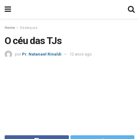
Home
Destaques
O céu das TJs
por
Pr. Natanael Rinaldi
12 anos ago