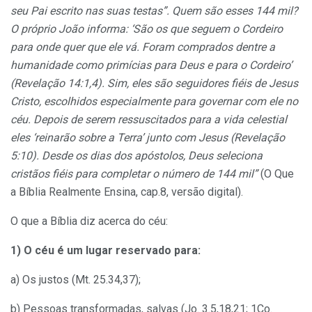
seu Pai escrito nas suas testas”. Quem são esses 144 mil?
O próprio João informa: ‘São os que seguem o Cordeiro
para onde quer que ele vá. Foram comprados dentre a
humanidade como primícias para Deus e para o Cordeiro’
(
Revelação 14:1,
4
). Sim, eles são seguidores fiéis de Jesus
Cristo, escolhidos especialmente para governar com ele no
céu. Depois de serem ressuscitados para a vida celestial
eles ‘reinarão sobre a Terra’ junto com Jesus (
Revelação
5:10
). Desde os dias dos apóstolos, Deus seleciona
cristãos fiéis para completar o número de 144 mil”
(O Que
a Bíblia Realmente Ensina, cap.8, versão digital).
O que a Bíblia diz acerca do céu:
1)
O céu é um lugar reservado para:
a) Os justos (Mt. 25.34,37);
b) Pessoas transformadas, salvas (Jo. 3.5,18,21; 1Co.