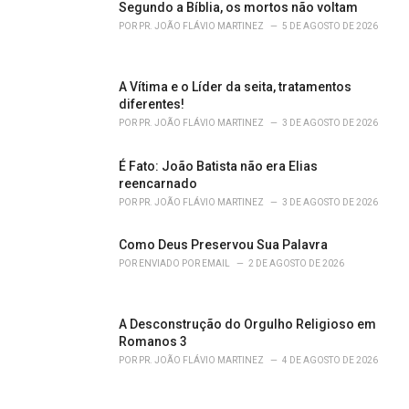
Segundo a Bíblia, os mortos não voltam
:
POR
PR. JOÃO FLÁVIO MARTINEZ
5 DE AGOSTO DE 2026
A Vítima e o Líder da seita, tratamentos
diferentes!
POR
PR. JOÃO FLÁVIO MARTINEZ
3 DE AGOSTO DE 2026
É Fato: João Batista não era Elias
reencarnado
POR
PR. JOÃO FLÁVIO MARTINEZ
3 DE AGOSTO DE 2026
Como Deus Preservou Sua Palavra
POR
ENVIADO POR EMAIL
2 DE AGOSTO DE 2026
A Desconstrução do Orgulho Religioso em
Romanos 3
POR
PR. JOÃO FLÁVIO MARTINEZ
4 DE AGOSTO DE 2026