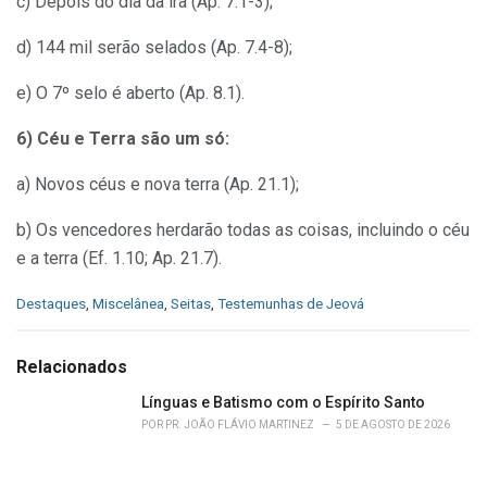
c) Depois do dia da ira (Ap. 7.1-3);
d) 144 mil serão selados (Ap. 7.4-8);
e) O 7º selo é aberto (Ap. 8.1).
6) Céu e Terra são um só:
a) Novos céus e nova terra (Ap. 21.1);
b) Os vencedores herdarão todas as coisas, incluindo o céu
e a terra (Ef. 1.10; Ap. 21.7).
C
Destaques
,
Miscelânea
,
Seitas
,
Testemunhas de Jeová
a
t
e
Relacionados
g
o
Línguas e Batismo com o Espírito Santo
r
POR
PR. JOÃO FLÁVIO MARTINEZ
5 DE AGOSTO DE 2026
i
e
s