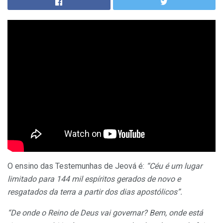
O ensino das Testemunhas de Jeová é:
“Céu é um lugar
limitado para 144 mil espíritos gerados de novo e
resgatados da terra a partir dos dias apostólicos”.
“De onde o Reino de Deus vai governar? Bem, onde está