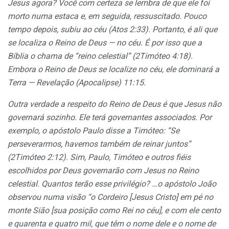
Jesus agora? Você com certeza se lembra de que ele foi
morto numa estaca e, em seguida, ressuscitado. Pouco
tempo depois, subiu ao céu (
Atos 2:33
). Portanto, é ali que
se localiza o Reino de Deus — no céu. É por isso que a
Bíblia o chama de “reino celestial” (
2Timóteo 4:18
).
Embora o Reino de Deus se localize no céu, ele dominará a
Terra —
Revelação (Apocalipse) 11:15
.
Outra verdade a respeito do Reino de Deus é que Jesus não
governará sozinho. Ele terá governantes associados. Por
exemplo, o apóstolo Paulo disse a Timóteo: “Se
perseverarmos, havemos também de reinar juntos”
(
2Timóteo 2:12
). Sim, Paulo, Timóteo e outros fiéis
escolhidos por Deus governarão com Jesus no Reino
celestial. Quantos terão esse privilégio? …o apóstolo João
observou numa visão “o Cordeiro [Jesus Cristo] em pé no
monte Sião [sua posição como Rei no céu], e com ele cento
e quarenta e quatro mil, que têm o nome dele e o nome de