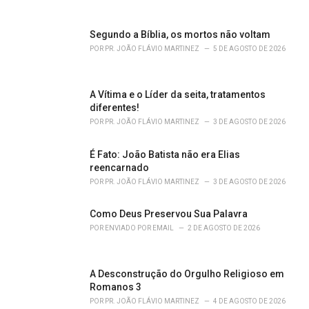
e
s
Segundo a Bíblia, os mortos não voltam
:
POR
PR. JOÃO FLÁVIO MARTINEZ
5 DE AGOSTO DE 2026
A Vítima e o Líder da seita, tratamentos
diferentes!
POR
PR. JOÃO FLÁVIO MARTINEZ
3 DE AGOSTO DE 2026
É Fato: João Batista não era Elias
reencarnado
POR
PR. JOÃO FLÁVIO MARTINEZ
3 DE AGOSTO DE 2026
Como Deus Preservou Sua Palavra
POR
ENVIADO POR EMAIL
2 DE AGOSTO DE 2026
A Desconstrução do Orgulho Religioso em
Romanos 3
POR
PR. JOÃO FLÁVIO MARTINEZ
4 DE AGOSTO DE 2026