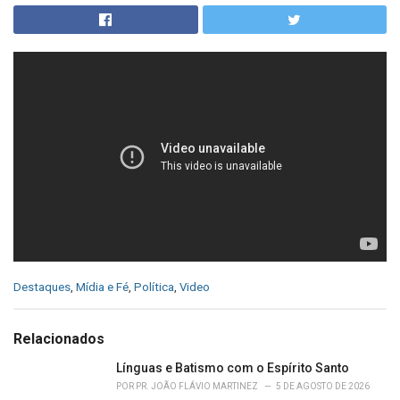
C
Destaques
,
Mídia e Fé
,
Política
,
Video
a
t
e
Relacionados
g
o
Línguas e Batismo com o Espírito Santo
r
POR
PR. JOÃO FLÁVIO MARTINEZ
5 DE AGOSTO DE 2026
i