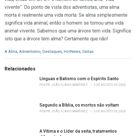
vivente”. Do ponto de vista dos adventistas, uma alma
morta é realmente uma vida morta. Se alma simplesmente
significa vida animal, então o homem se tornou uma vida
animal vivente. Sabemos que uma árvore tem vida. Significa
isto que a árvore tem alma? Certamente que não!
C
A Alma
,
Adventismo
,
Destaques
,
HotNews
,
Seitas
a
t
e
Relacionados
g
o
Línguas e Batismo com o Espírito Santo
r
POR
PR. JOÃO FLÁVIO MARTINEZ
5 DE AGOSTO DE 2026
i
e
s
Segundo a Bíblia, os mortos não voltam
:
POR
PR. JOÃO FLÁVIO MARTINEZ
5 DE AGOSTO DE 2026
A Vítima e o Líder da seita, tratamentos