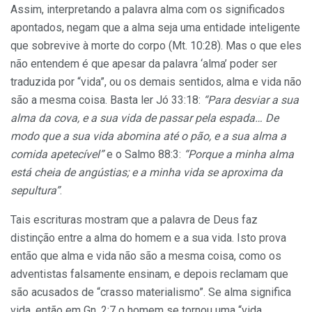
Assim, interpretando a palavra alma com os significados
apontados, negam que a alma seja uma entidade inteligente
que sobrevive à morte do corpo (Mt. 10:28). Mas o que eles
não entendem é que apesar da palavra ‘alma’ poder ser
traduzida por “vida”, ou os demais sentidos, alma e vida não
são a mesma coisa. Basta ler Jó 33:18:
“Para desviar a sua
alma da cova, e a sua vida de passar pela espada… De
modo que a sua vida abomina até o pão, e a sua alma a
comida apetecível”
e o Salmo 88:3:
“Porque a minha alma
está cheia de angústias; e a minha vida se aproxima da
sepultura”
.
Tais escrituras mostram que a palavra de Deus faz
distinção entre a alma do homem e a sua vida. Isto prova
então que alma e vida não são a mesma coisa, como os
adventistas falsamente ensinam, e depois reclamam que
são acusados de “crasso materialismo”. Se alma significa
vida, então em Gn. 2:7 o homem se tornou uma “vida