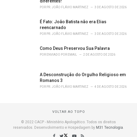
diferentes!
POR
PR. JOÃO FLÁVIO MARTINEZ
3 DE AGOSTO DE 2026
É Fato: João Batista não era Elias
reencarnado
POR
PR. JOÃO FLÁVIO MARTINEZ
3 DE AGOSTO DE 2026
Como Deus Preservou Sua Palavra
POR
ENVIADO POR EMAIL
2 DE AGOSTO DE 2026
A Desconstrução do Orgulho Religioso em
Romanos 3
POR
PR. JOÃO FLÁVIO MARTINEZ
4 DE AGOSTO DE 2026
VOLTAR AO TOPO
© 2022 CACP - Ministério Apologético. Todos os direitos
reservados. Desenvolvimento e Hospedagem by
M31 Tecnologia
.