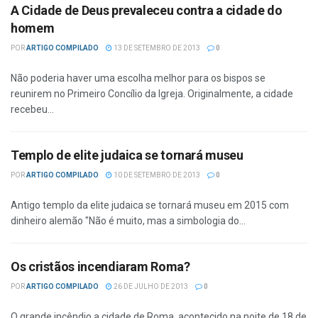
A Cidade de Deus prevaleceu contra a cidade do
homem
POR
ARTIGO COMPILADO
13 DE SETEMBRO DE 2013
0
Não poderia haver uma escolha melhor para os bispos se
reunirem no Primeiro Concílio da Igreja. Originalmente, a cidade
recebeu...
Templo de elite judaica se tornará museu
POR
ARTIGO COMPILADO
10 DE SETEMBRO DE 2013
0
Antigo templo da elite judaica se tornará museu em 2015 com
dinheiro alemão "Não é muito, mas a simbologia do...
Os cristãos incendiaram Roma?
POR
ARTIGO COMPILADO
26 DE JULHO DE 2013
0
O grande incêndio a cidade de Roma, acontecido na noite de 18 de