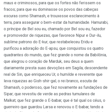
maus e criminosos, para que os fortes não ferissem os
fracos; para que eu dominasse os povos das cabeças
escuras como Shamash, e trouxesse esclarecimento à
terra, para assegurar o bem-estar da humanidade. Hamurabi,
o príncipe de Bel sou eu, chamado por Bel sou eu, fazedor
e promovedor de riquezas, que favorece Nipur e Dur-ilu,
sublime patrono do E-kur; que restabeleceu Eridu e
purificou a adoração do E-apsu; que conquistou os quatro
quadrantes do mundo, que fez grande o nome da Babilônia,
que alegrou o coração de Marduk, seu deus a quem
diariamente presta suas devoções em Sagila; descendente
real de Sin, que enriqueceu Ur, o humilde e reverente que
leva riquezas ao Gish-shir-gal; o rei branco, escuta de
Shamash, o poderoso, que fez novamente as fundações de
Sipar; que revestiu de verde as pedras tumulares de
Malkat; que fez grande o E-babar, que é tal qual os céus, o
guerreiro que guardou Larsa e renovou o E-babar, tendo a