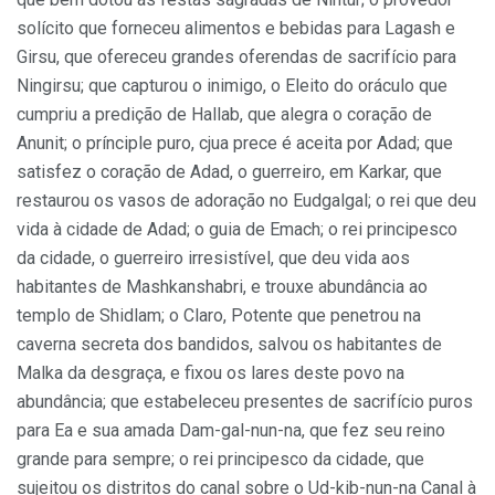
solícito que forneceu alimentos e bebidas para Lagash e
Girsu, que ofereceu grandes oferendas de sacrifício para
Ningirsu; que capturou o inimigo, o Eleito do oráculo que
cumpriu a predição de Hallab, que alegra o coração de
Anunit; o prínciple puro, cjua prece é aceita por Adad; que
satisfez o coração de Adad, o guerreiro, em Karkar, que
restaurou os vasos de adoração no Eudgalgal; o rei que deu
vida à cidade de Adad; o guia de Emach; o rei principesco
da cidade, o guerreiro irresistível, que deu vida aos
habitantes de Mashkanshabri, e trouxe abundância ao
templo de Shidlam; o Claro, Potente que penetrou na
caverna secreta dos bandidos, salvou os habitantes de
Malka da desgraça, e fixou os lares deste povo na
abundância; que estabeleceu presentes de sacrifício puros
para Ea e sua amada Dam-gal-nun-na, que fez seu reino
grande para sempre; o rei principesco da cidade, que
sujeitou os distritos do canal sobre o Ud-kib-nun-na Canal à