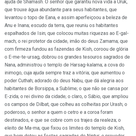
ajuda de Shamash. O senhor que garantiu nova vida a Uruk,
que trouxe água abundante para seus habitantes, que
levantou o topo de Eana, e assim aperfeiçoou a beleza de
Anu e Inana; escudo da terra, que reuniu os habitantes
espalhados de Isin; que colocou muitas riquezas ao E-gal-
mach; o rei protetor da cidade, imão do deus Zamama; que
com firmeza fundou as fazendas de Kish, coroou de glória
o E-me-te-ursag, dobrou os grandes tesouros sagrados de
Nana, administrou o templo de Harsag-kalama; a cova do
inimogo, cuja ajuda sempre traz a vitória; que aumentou o
poder Cuthah; adorado do deus Nabu, que dá alegria aos
habitantes de Borsippa, a Sublime; o que não se cansa por
E-zida; o rei divino da cidade; o claro, o Sábio, que ampliou
os campos de Dilbat, que colheu as colheitas por Urash; o
poderoso, o senhor a quem o cetro e a coroa foram
destinados, e que se cobre com os trajes da realeza; o
eleito de Ma-ma; que fixou os limites do templo de Kish,
que bem dotou as festas sagradas de Nintur; o provedor