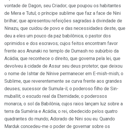
vontade de Dagon, seu Criador; que poupou os habitantes
de Mera e Tutul; o príncipe sublime que faz a face de Nini
brilhar; que apresentou refeições sagradas à divindade de
Ninazu, que cuidou de povo e das necessidades deste, que
deu a eles um pouco da paz babilônica; o pastor dos
oprimidos e dos escravos; cujos feitos encontram favor
frente aos Anunaki no templo de Dumash no subúrbio da
Acádia; que reconhece o direito, que governa pela lei, que
devolveu à cidade de Assur seu deus protetor; que deixou
o nome de Ishtar de Nínive permanecer em E-mish-mish; o
Sublime, que reverentemente se curva frente aos grandes
deuses; sucessor de Sumula-il; o poderoso filho de Sin-
muballit; o escudo real da Eternidade; o poderosos
monarca, o sol da Babilônia, cujos raios lançam luz sobre a
terra da Suméria e Acádia; o rei, obedecido pelos quatro
quadrantes do mundo; Adorado de Nini sou eu. Quando
Marduk concedeu-me o poder de governar sobre os