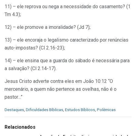
11) – ele reprova ou nega a necessidade do casamento? (1
Tm 4.3);
12) – ele promove a imoralidade? (Jd 7);
13) – ele encoraja o legalismo caracterizado por renúncias
auto-impostas? (Cl 2.16-23);
14) – ele ensina que a guarda do sábado é necessária para
a salvação? (Cl 2.14-17).
Jesus Cristo adverte contra eles em João 10:12 “O
mercenário, a quem não pertence as ovelhas, não é o
pastor…”
C
Destaques
,
Dificuldades Bíblicas
,
Estudos Bíblicos
,
Polêmicas
a
t
e
Relacionados
g