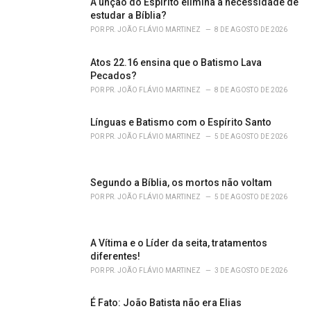
o
A unção do Espírito elimina a necessidade de
r
estudar a Bíblia?
i
POR
PR. JOÃO FLÁVIO MARTINEZ
8 DE AGOSTO DE 2026
e
s
Atos 22.16 ensina que o Batismo Lava
:
Pecados?
POR
PR. JOÃO FLÁVIO MARTINEZ
8 DE AGOSTO DE 2026
Línguas e Batismo com o Espírito Santo
POR
PR. JOÃO FLÁVIO MARTINEZ
5 DE AGOSTO DE 2026
Segundo a Bíblia, os mortos não voltam
POR
PR. JOÃO FLÁVIO MARTINEZ
5 DE AGOSTO DE 2026
A Vítima e o Líder da seita, tratamentos
diferentes!
POR
PR. JOÃO FLÁVIO MARTINEZ
3 DE AGOSTO DE 2026
É Fato: João Batista não era Elias