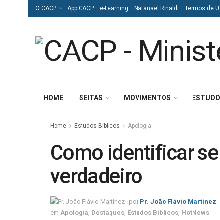
O CACP
App CACP
e-Learning
Natanael Rinaldi
Termos de U
HOME
SEITAS
MOVIMENTOS
ESTUDO
Home
Estudos Bíblicos
Apologia
Como identificar se
verdadeiro
por
Pr. João Flávio Martinez
em
Apologia
,
Destaques
,
Estudos Bíblicos
,
HotNews