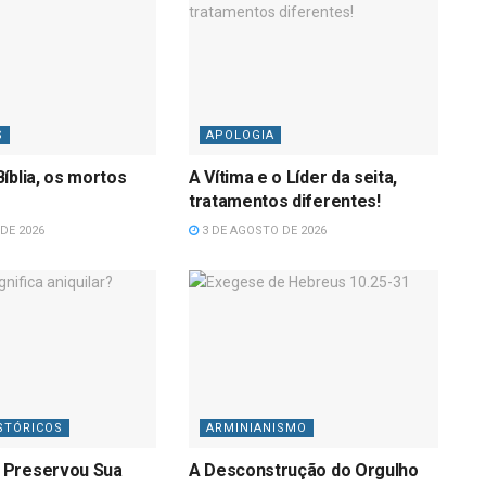
S
APOLOGIA
íblia, os mortos
A Vítima e o Líder da seita,
tratamentos diferentes!
DE 2026
3 DE AGOSTO DE 2026
STÓRICOS
ARMINIANISMO
 Preservou Sua
A Desconstrução do Orgulho