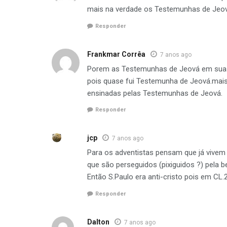
mais na verdade os Testemunhas de Jeov
Responder
Frankmar Corrêa
7 anos ago
Porem as Testemunhas de Jeová em suas p
pois quase fui Testemunha de Jeová.mais
ensinadas pelas Testemunhas de Jeová.
Responder
jcp
7 anos ago
Para os adventistas pensam que já vivem 
que são perseguidos (pixiguidos ?) pela 
Então S.Paulo era anti-cristo pois em CL
Responder
Dalton
7 anos ago