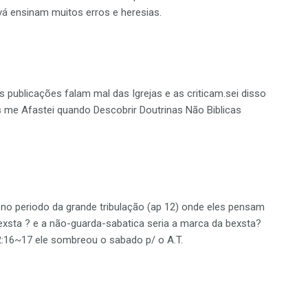
á ensinam muitos erros e heresias.
ublicações falam mal das Igrejas e as criticam.sei disso
 me Afastei quando Descobrir Doutrinas Não Biblicas
no periodo da grande tribulação (ap 12) onde eles pensam
bexsta ? e a não-guarda-sabatica seria a marca da bexsta?
.2:16~17 ele sombreou o sabado p/ o A.T.