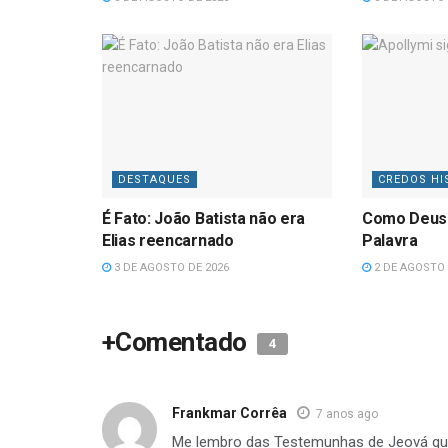
DESTAQUES
CREDOS HI
É Fato: João Batista não era
Como Deus
Elias reencarnado
Palavra
3 DE AGOSTO DE 2026
2 DE AGOSTO 
+Comentado
4
Frankmar Corrêa
7 anos ago
Me lembro das Testemunhas de Jeová qu