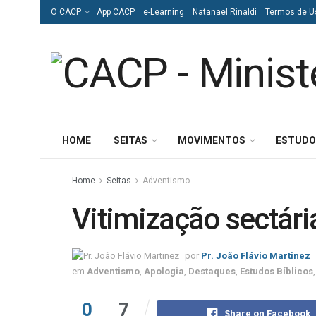
O CACP
App CACP
e-Learning
Natanael Rinaldi
Termos de U
HOME
SEITAS
MOVIMENTOS
ESTUDO
Home
Seitas
Adventismo
Vitimização sectári
por
Pr. João Flávio Martinez
em
Adventismo
,
Apologia
,
Destaques
,
Estudos Bíblicos
0
7
Share on Facebook