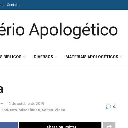
so
Contato
S BÍBLICOS
DIVERSOS
MATERIAIS APOLOGÉTICOS
a
12 de outubro de 2019
4
,
HotNews
,
Miscelânea
,
Seitas
,
Video
Share on Twitter