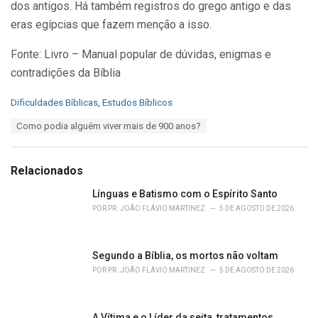
dos antigos. Há também registros do grego antigo e das
eras egípcias que fazem menção a isso.
Fonte: Livro – Manual popular de dúvidas, enigmas e
contradições da Bíblia
C
Dificuldades Bíblicas
,
Estudos Bíblicos
a
T
Como podia alguém viver mais de 900 anos?
t
a
e
g
g
s
o
Relacionados
:
r
i
Línguas e Batismo com o Espírito Santo
e
POR
PR. JOÃO FLÁVIO MARTINEZ
5 DE AGOSTO DE 2026
s
:
Segundo a Bíblia, os mortos não voltam
POR
PR. JOÃO FLÁVIO MARTINEZ
5 DE AGOSTO DE 2026
A Vítima e o Líder da seita, tratamentos