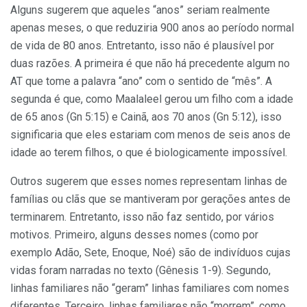
Alguns sugerem que aqueles “anos” seriam realmente
apenas meses, o que reduziria 900 anos ao período normal
de vida de 80 anos. Entretanto, isso não é plausível por
duas razões. A primeira é que não há precedente algum no
AT que tome a palavra “ano” com o sentido de “mês”. A
segunda é que, como Maalaleel gerou um filho com a idade
de 65 anos (Gn 5:15) e Cainã, aos 70 anos (Gn 5:12), isso
significaria que eles estariam com menos de seis anos de
idade ao terem filhos, o que é biologicamente impossível.
Outros sugerem que esses nomes representam linhas de
famílias ou clãs que se mantiveram por gerações antes de
terminarem. Entretanto, isso não faz sentido, por vários
motivos. Primeiro, alguns desses nomes (como por
exemplo Adão, Sete, Enoque, Noé) são de indivíduos cujas
vidas foram narradas no texto (Gênesis 1-9). Segundo,
linhas familiares não “geram” linhas familiares com nomes
diferentes. Terceiro, linhas familiares não “morrem”, como