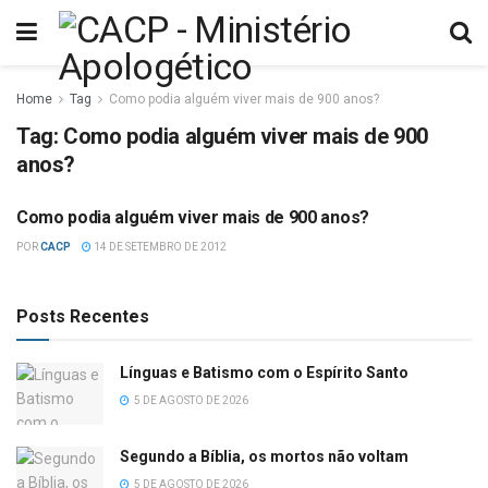
Home
Tag
Como podia alguém viver mais de 900 anos?
Tag:
Como podia alguém viver mais de 900
anos?
Como podia alguém viver mais de 900 anos?
DIFICULDADES BÍBLICAS
POR
CACP
14 DE SETEMBRO DE 2012
Posts Recentes
Línguas e Batismo com o Espírito Santo
5 DE AGOSTO DE 2026
Segundo a Bíblia, os mortos não voltam
5 DE AGOSTO DE 2026